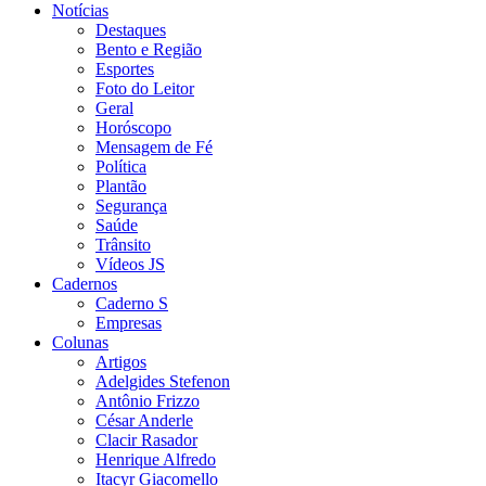
Notícias
Destaques
Bento e Região
Esportes
Foto do Leitor
Geral
Horóscopo
Mensagem de Fé
Política
Plantão
Segurança
Saúde
Trânsito
Vídeos JS
Cadernos
Caderno S
Empresas
Colunas
Artigos
Adelgides Stefenon
Antônio Frizzo
César Anderle
Clacir Rasador
Henrique Alfredo
Itacyr Giacomello