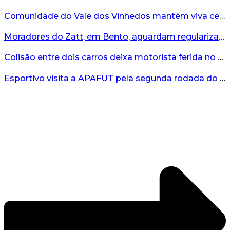
Comunidade do Vale dos Vinhedos mantém viva celebração de Nossa Senhora das Neves...
Moradores do Zatt, em Bento, aguardam regularização fundiária há décadas...
Colisão entre dois carros deixa motorista ferida no bairro Imigrante em Bento Gonçalves...
Esportivo visita a APAFUT pela segunda rodada do Gauchão Série A2 nesta quarta-feira...