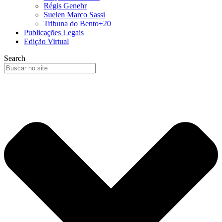
Régis Genehr
Suelen Marco Sassi
Tribuna do Bento+20
Publicações Legais
Edição Virtual
Search