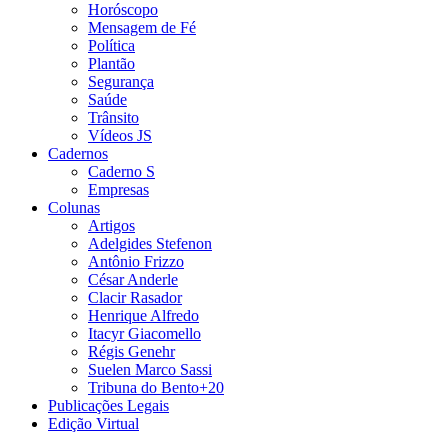
Horóscopo
Mensagem de Fé
Política
Plantão
Segurança
Saúde
Trânsito
Vídeos JS
Cadernos
Caderno S
Empresas
Colunas
Artigos
Adelgides Stefenon
Antônio Frizzo
César Anderle
Clacir Rasador
Henrique Alfredo
Itacyr Giacomello
Régis Genehr
Suelen Marco Sassi
Tribuna do Bento+20
Publicações Legais
Edição Virtual