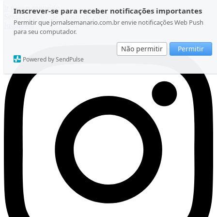
Ir para o conteúdo
Inscrever-se para receber notificações importantes
Sexta-feira, 07 de Agosto de 2026
Permitir que jornalsemanario.com.br envie notificações Web Push
Instagram
para seu computador.
Não permitir
Permitir
Powered by SendPulse