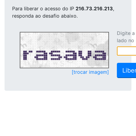
Para liberar o acesso
do IP
216.73.216.213
,
responda ao desafio abaixo.
Digite 
lado no
[trocar imagem]