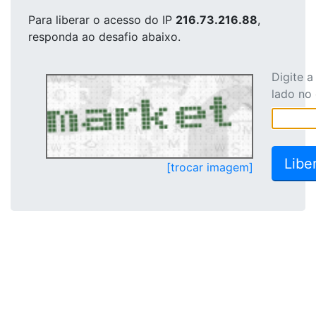
Para liberar o acesso
do IP
216.73.216.88
,
responda ao desafio abaixo.
Digite 
lado no
[trocar imagem]