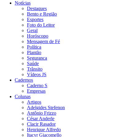
Notícias
Destaques
Bento e Região
Esportes
Foto do Leitor
Geral
Horóscopo
Mensagem de Fé
Política
Plantão
Segurança
Saúde
Trânsito
Vídeos JS
Cadernos
Caderno S
Empresas
Colunas
Artigos
Adelgides Stefenon
Antônio Frizzo
César Anderle
Clacir Rasador
Henrique Alfredo
Itacyr Giacomello