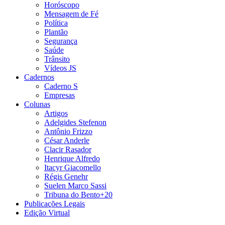
Horóscopo
Mensagem de Fé
Política
Plantão
Segurança
Saúde
Trânsito
Vídeos JS
Cadernos
Caderno S
Empresas
Colunas
Artigos
Adelgides Stefenon
Antônio Frizzo
César Anderle
Clacir Rasador
Henrique Alfredo
Itacyr Giacomello
Régis Genehr
Suelen Marco Sassi
Tribuna do Bento+20
Publicações Legais
Edição Virtual