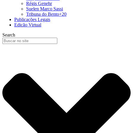
Régis Genehr
Suelen Marco Sassi
Tribuna do Bento+20
Publicações Legais
Edição Virtual
Search