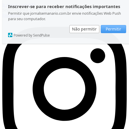
Ir para o conteúdo
Inscrever-se para receber notificações importantes
Segunda-feira, 10 de Agosto de 2026
Permitir que jornalsemanario.com.br envie notificações Web Push
Instagram
para seu computador.
Não permitir
Permitir
Powered by SendPulse