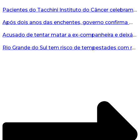
Pacientes do Tacchini Instituto do Câncer celebram Dia dos Pais com cuidado e relaxamento...
Após dois anos das enchentes, governo confirma mais de R$19 milhões para nova ponte no Vale do Taquari...
Acusado de tentar matar a ex-companheira e deixá-la paraplégica é condenado na Serra Gaúcha...
Rio Grande do Sul tem risco de tempestades com rajadas de ventos nos próximos dias...