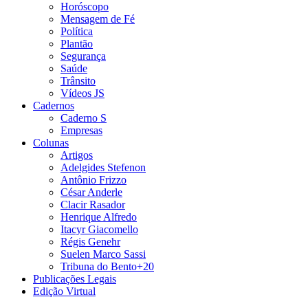
Horóscopo
Mensagem de Fé
Política
Plantão
Segurança
Saúde
Trânsito
Vídeos JS
Cadernos
Caderno S
Empresas
Colunas
Artigos
Adelgides Stefenon
Antônio Frizzo
César Anderle
Clacir Rasador
Henrique Alfredo
Itacyr Giacomello
Régis Genehr
Suelen Marco Sassi
Tribuna do Bento+20
Publicações Legais
Edição Virtual