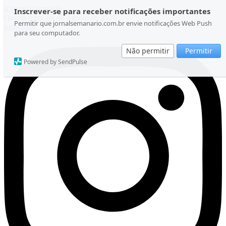
Ir para o conteúdo
Inscrever-se para receber notificações importantes
Quinta-feira, 06 de Agosto de 2026
Permitir que jornalsemanario.com.br envie notificações Web Push
Instagram
para seu computador.
Não permitir
Permitir
Powered by SendPulse