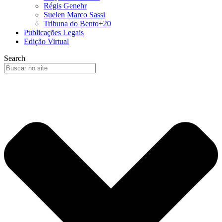
Régis Genehr
Suelen Marco Sassi
Tribuna do Bento+20
Publicações Legais
Edição Virtual
Search