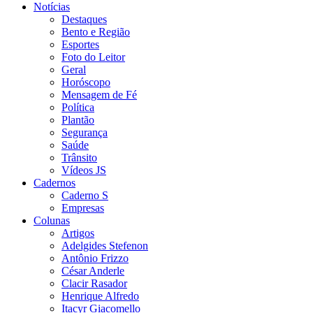
Notícias
Destaques
Bento e Região
Esportes
Foto do Leitor
Geral
Horóscopo
Mensagem de Fé
Política
Plantão
Segurança
Saúde
Trânsito
Vídeos JS
Cadernos
Caderno S
Empresas
Colunas
Artigos
Adelgides Stefenon
Antônio Frizzo
César Anderle
Clacir Rasador
Henrique Alfredo
Itacyr Giacomello