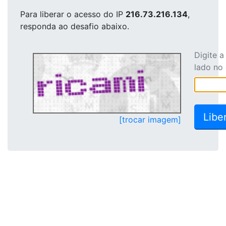
Para liberar o acesso
do IP
216.73.216.134
,
responda ao desafio abaixo.
Digite 
lado no
[trocar imagem]