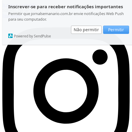
Ir para o conteúdo
Inscrever-se para receber notificações importantes
Sábado, 08 de Agosto de 2026
Permitir que jornalsemanario.com.br envie notificações Web Push
Instagram
para seu computador.
Não permitir
Permitir
Powered by SendPulse