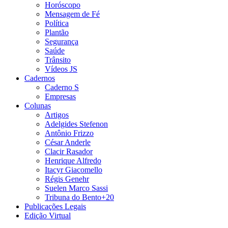
Horóscopo
Mensagem de Fé
Política
Plantão
Segurança
Saúde
Trânsito
Vídeos JS
Cadernos
Caderno S
Empresas
Colunas
Artigos
Adelgides Stefenon
Antônio Frizzo
César Anderle
Clacir Rasador
Henrique Alfredo
Itacyr Giacomello
Régis Genehr
Suelen Marco Sassi
Tribuna do Bento+20
Publicações Legais
Edição Virtual