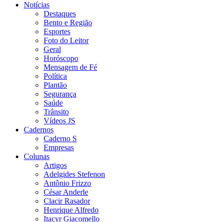
Notícias
Destaques
Bento e Região
Esportes
Foto do Leitor
Geral
Horóscopo
Mensagem de Fé
Política
Plantão
Segurança
Saúde
Trânsito
Vídeos JS
Cadernos
Caderno S
Empresas
Colunas
Artigos
Adelgides Stefenon
Antônio Frizzo
César Anderle
Clacir Rasador
Henrique Alfredo
Itacyr Giacomello