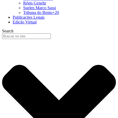
Régis Genehr
Suelen Marco Sassi
Tribuna do Bento+20
Publicações Legais
Edição Virtual
Search