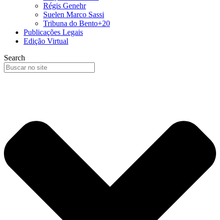
Régis Genehr
Suelen Marco Sassi
Tribuna do Bento+20
Publicações Legais
Edição Virtual
Search