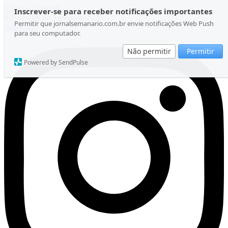
Ir para o conteúdo
Inscrever-se para receber notificações importantes
Sábado, 08 de Agosto de 2026
Permitir que jornalsemanario.com.br envie notificações Web Push
Instagram
para seu computador.
Não permitir
Permitir
Powered by SendPulse