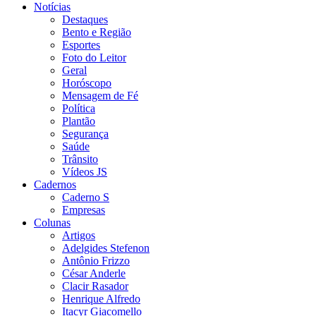
Notícias
Destaques
Bento e Região
Esportes
Foto do Leitor
Geral
Horóscopo
Mensagem de Fé
Política
Plantão
Segurança
Saúde
Trânsito
Vídeos JS
Cadernos
Caderno S
Empresas
Colunas
Artigos
Adelgides Stefenon
Antônio Frizzo
César Anderle
Clacir Rasador
Henrique Alfredo
Itacyr Giacomello