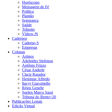
Horóscopo
Mensagem de Fé
Política
Plantão
Segurança
Saúde
Trânsito
Vídeos JS
Cadernos
Caderno S
Empresas
Colunas
Artigos
Adelgides Stefenon
Antônio Frizzo
César Anderle
Clacir Rasador
Henrique Alfredo
Itacyr Giacomello
Régis Genehr
Suelen Marco Sassi
Tribuna do Bento+20
Publicações Legais
Edição Virtual