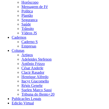
Horóscopo
Mensagem de Fé
Política
Plantão
Segurança
Saúde
Trânsito
Vídeos JS
Cadernos
Caderno S
Empresas
Colunas
Artigos
Adelgides Stefenon
Antônio Frizzo
César Anderle
Clacir Rasador
Henrique Alfredo
Itacyr Giacomello
Régis Genehr
Suelen Marco Sassi
Tribuna do Bento+20
Publicações Legais
Edição Virtual