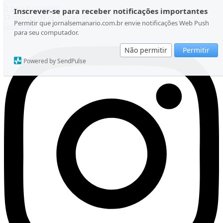
Ir para o conteúdo
Inscrever-se para receber notificações importantes
Domingo, 09 de Agosto de 2026
Permitir que jornalsemanario.com.br envie notificações Web Push
Instagram
para seu computador.
Não permitir
Permitir
Powered by SendPulse