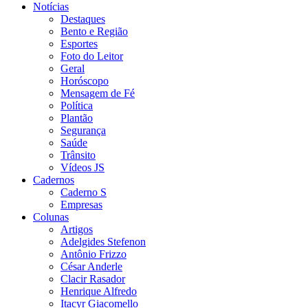
Notícias
Destaques
Bento e Região
Esportes
Foto do Leitor
Geral
Horóscopo
Mensagem de Fé
Política
Plantão
Segurança
Saúde
Trânsito
Vídeos JS
Cadernos
Caderno S
Empresas
Colunas
Artigos
Adelgides Stefenon
Antônio Frizzo
César Anderle
Clacir Rasador
Henrique Alfredo
Itacyr Giacomello