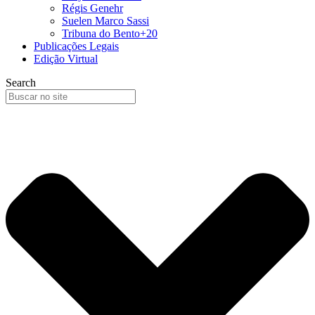
Régis Genehr
Suelen Marco Sassi
Tribuna do Bento+20
Publicações Legais
Edição Virtual
Search