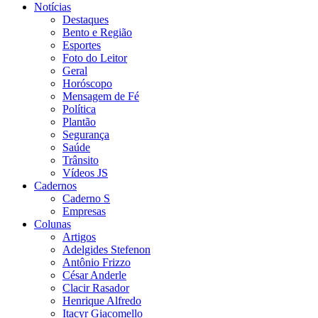
Notícias
Destaques
Bento e Região
Esportes
Foto do Leitor
Geral
Horóscopo
Mensagem de Fé
Política
Plantão
Segurança
Saúde
Trânsito
Vídeos JS
Cadernos
Caderno S
Empresas
Colunas
Artigos
Adelgides Stefenon
Antônio Frizzo
César Anderle
Clacir Rasador
Henrique Alfredo
Itacyr Giacomello