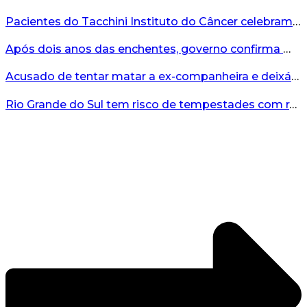
Pacientes do Tacchini Instituto do Câncer celebram Dia dos Pais com cuidado e relaxamento...
Após dois anos das enchentes, governo confirma mais de R$19 milhões para nova ponte no Vale do Taquari...
Acusado de tentar matar a ex-companheira e deixá-la paraplégica é condenado na Serra Gaúcha...
Rio Grande do Sul tem risco de tempestades com rajadas de ventos nos próximos dias...