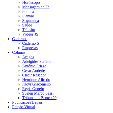
Horóscopo
Mensagem de Fé
Política
Plantão
Segurança
Saúde
Trânsito
Vídeos JS
Cadernos
Caderno S
Empresas
Colunas
Artigos
Adelgides Stefenon
Antônio Frizzo
César Anderle
Clacir Rasador
Henrique Alfredo
Itacyr Giacomello
Régis Genehr
Suelen Marco Sassi
Tribuna do Bento+20
Publicações Legais
Edição Virtual