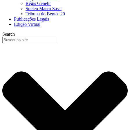
Régis Genehr
Suelen Marco Sassi
Tribuna do Bento+20
Publicações Legais
Edição Virtual
Search