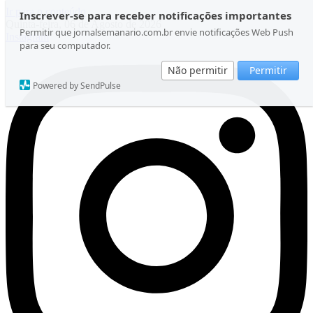
Ir para o conteúdo
Inscrever-se para receber notificações importantes
Quinta-feira, 06 de Agosto de 2026
Permitir que jornalsemanario.com.br envie notificações Web Push
Instagram
para seu computador.
Não permitir
Permitir
Powered by SendPulse