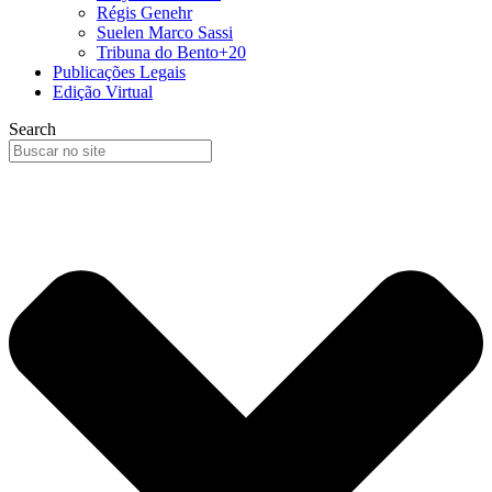
Régis Genehr
Suelen Marco Sassi
Tribuna do Bento+20
Publicações Legais
Edição Virtual
Search