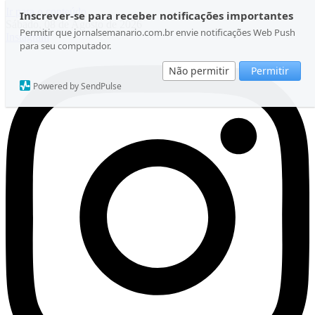
Ir para o conteúdo
Inscrever-se para receber notificações importantes
Sábado, 08 de Agosto de 2026
Permitir que jornalsemanario.com.br envie notificações Web Push
Instagram
para seu computador.
Não permitir
Permitir
Powered by SendPulse