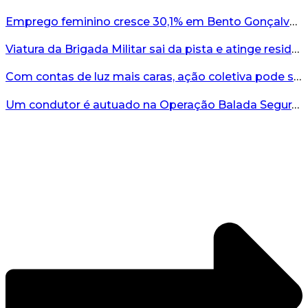
Emprego feminino cresce 30,1% em Bento Gonçalves...
Viatura da Brigada Militar sai da pista e atinge residência no interior do RS...
Com contas de luz mais caras, ação coletiva pode ser caminho contra a RGE...
Um condutor é autuado na Operação Balada Segura em Bento...