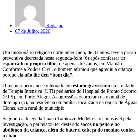
Redação
07 de Julho, 2026
Um missionário religioso norte-americano, de 33 anos, teve a prisão
preventiva decretada nesta segunda-feira (6) após confessar ter
espancado o próprio filho
, de apenas três anos, em Viamão.
Conforme a Polícia Civil, o homem afirmou que agrediu a criança
porque ela
não lhe deu “bom dia”
.
O menino permanece internado em
estado gravíssimo
na Unidade
de Terapia Intensiva (UTI) pediátrica do Hospital de Pronto Socorro
(HPS), em Porto Alegre. As agressões ocorreram na manhã de
domingo (5), na residência da família, localizada na região de Águas
Claras, zona rural do município.
Segundo a delegada Luana Tamiozzo Medeiros, responsável pela
investigação, o pai relatou ter desferido
socos no peito e no
abdômen da criança
,
além de bater a cabeça do menino contra
o chão
.