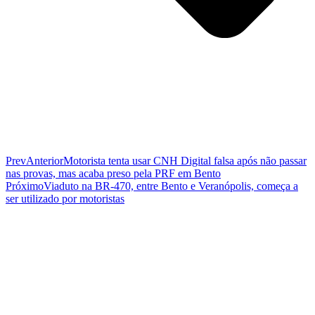
Prev
Anterior
Motorista tenta usar CNH Digital falsa após não passar
nas provas, mas acaba preso pela PRF em Bento
Próximo
Viaduto na BR-470, entre Bento e Veranópolis, começa a
ser utilizado por motoristas