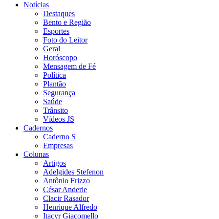
Notícias
Destaques
Bento e Região
Esportes
Foto do Leitor
Geral
Horóscopo
Mensagem de Fé
Política
Plantão
Segurança
Saúde
Trânsito
Vídeos JS
Cadernos
Caderno S
Empresas
Colunas
Artigos
Adelgides Stefenon
Antônio Frizzo
César Anderle
Clacir Rasador
Henrique Alfredo
Itacyr Giacomello