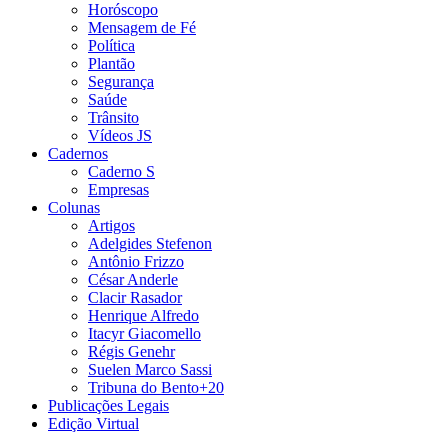
Horóscopo
Mensagem de Fé
Política
Plantão
Segurança
Saúde
Trânsito
Vídeos JS
Cadernos
Caderno S
Empresas
Colunas
Artigos
Adelgides Stefenon
Antônio Frizzo
César Anderle
Clacir Rasador
Henrique Alfredo
Itacyr Giacomello
Régis Genehr
Suelen Marco Sassi
Tribuna do Bento+20
Publicações Legais
Edição Virtual