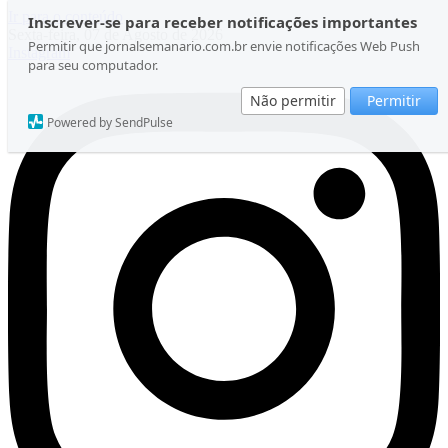
Ir para o conteúdo
Inscrever-se para receber notificações importantes
Sexta-feira, 07 de Agosto de 2026
Permitir que jornalsemanario.com.br envie notificações Web Push
Instagram
para seu computador.
Não permitir
Permitir
Powered by SendPulse