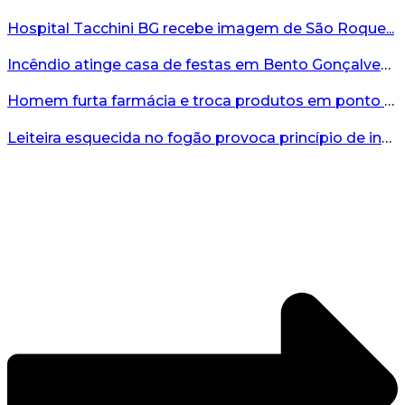
Hospital Tacchini BG recebe imagem de São Roque...
Incêndio atinge casa de festas em Bento Gonçalves durante a madrugada...
Homem furta farmácia e troca produtos em ponto de tráfico; ele foi preso pela GCM...
Leiteira esquecida no fogão provoca princípio de incêndio e mobiliza Bombeiros em Bento...