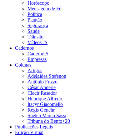
Horóscopo
Mensagem de Fé
Política
Plantão
Segurança
Saúde
Trânsito
Vídeos JS
Cadernos
Caderno S
Empresas
Colunas
Artigos
Adelgides Stefenon
Antônio Frizzo
César Anderle
Clacir Rasador
Henrique Alfredo
Itacyr Giacomello
Régis Genehr
Suelen Marco Sassi
Tribuna do Bento+20
Publicações Legais
Edição Virtual