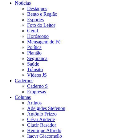
Notícias
Destaques
Bento e Região
Esportes
Foto do Leitor
Geral
Horóscopo
Mensagem de Fé
Política
Plantão
Segurança
Saúde
Trânsito
Vídeos JS
Cadernos
Caderno S
Empresas
Colunas
Artigos
Adelgides Stefenon
Antônio Frizzo
César Anderle
Clacir Rasador
Henrique Alfredo
Itacyr Giacomello