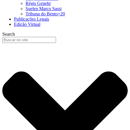
Régis Genehr
Suelen Marco Sassi
Tribuna do Bento+20
Publicações Legais
Edição Virtual
Search