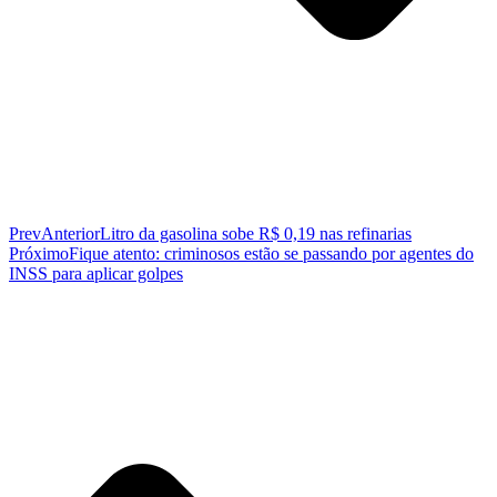
Prev
Anterior
Litro da gasolina sobe R$ 0,19 nas refinarias
Próximo
Fique atento: criminosos estão se passando por agentes do
INSS para aplicar golpes