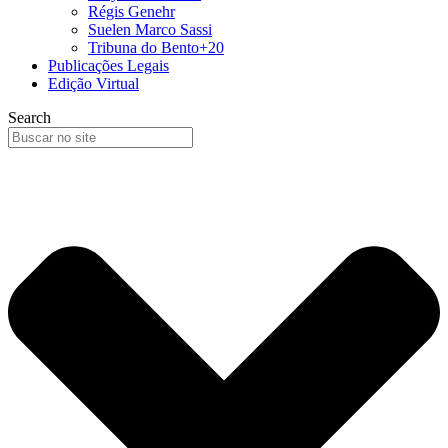
Régis Genehr
Suelen Marco Sassi
Tribuna do Bento+20
Publicações Legais
Edição Virtual
Search