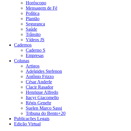
Horóscopo
Mensagem de Fé
Política
Plantão
Segurança
Saúde
Trânsito
Vídeos JS
Cadernos
Caderno S
Empresas
Colunas
Artigos
Adelgides Stefenon
Antônio Frizzo
César Anderle
Clacir Rasador
Henrique Alfredo
Itacyr Giacomello
Régis Genehr
Suelen Marco Sassi
Tribuna do Bento+20
Publicações Legais
Edição Virtual