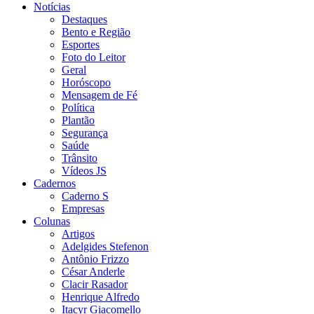
Notícias
Destaques
Bento e Região
Esportes
Foto do Leitor
Geral
Horóscopo
Mensagem de Fé
Política
Plantão
Segurança
Saúde
Trânsito
Vídeos JS
Cadernos
Caderno S
Empresas
Colunas
Artigos
Adelgides Stefenon
Antônio Frizzo
César Anderle
Clacir Rasador
Henrique Alfredo
Itacyr Giacomello