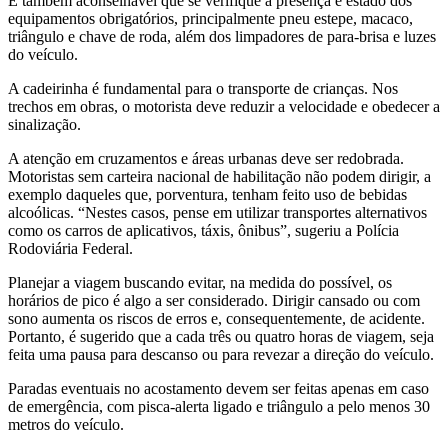
É também aconselhável que se verifique a presença e estado dos
equipamentos obrigatórios, principalmente pneu estepe, macaco,
triângulo e chave de roda, além dos limpadores de para-brisa e luzes
do veículo.
A cadeirinha é fundamental para o transporte de crianças. Nos
trechos em obras, o motorista deve reduzir a velocidade e obedecer a
sinalização.
A atenção em cruzamentos e áreas urbanas deve ser redobrada.
Motoristas sem carteira nacional de habilitação não podem dirigir, a
exemplo daqueles que, porventura, tenham feito uso de bebidas
alcoólicas. “Nestes casos, pense em utilizar transportes alternativos
como os carros de aplicativos, táxis, ônibus”, sugeriu a Polícia
Rodoviária Federal.
Planejar a viagem buscando evitar, na medida do possível, os
horários de pico é algo a ser considerado. Dirigir cansado ou com
sono aumenta os riscos de erros e, consequentemente, de acidente.
Portanto, é sugerido que a cada três ou quatro horas de viagem, seja
feita uma pausa para descanso ou para revezar a direção do veículo.
Paradas eventuais no acostamento devem ser feitas apenas em caso
de emergência, com pisca-alerta ligado e triângulo a pelo menos 30
metros do veículo.