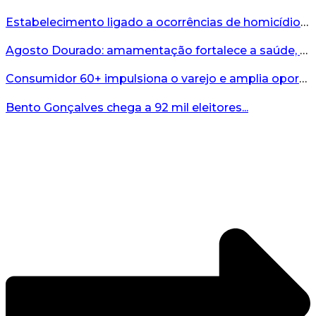
Estabelecimento ligado a ocorrências de homicídio é interditado durante fiscalização em Bento...
Agosto Dourado: amamentação fortalece a saúde, o desenvolvimento e os vínculos...
Consumidor 60+ impulsiona o varejo e amplia oportunidades para o comércio ...
Bento Gonçalves chega a 92 mil eleitores...