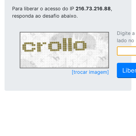
Para liberar o acesso
do IP
216.73.216.88
,
responda ao desafio abaixo.
Digite 
lado no
[trocar imagem]