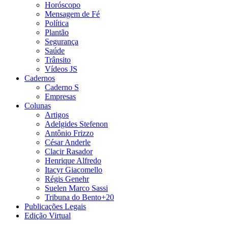
Horóscopo
Mensagem de Fé
Política
Plantão
Segurança
Saúde
Trânsito
Vídeos JS
Cadernos
Caderno S
Empresas
Colunas
Artigos
Adelgides Stefenon
Antônio Frizzo
César Anderle
Clacir Rasador
Henrique Alfredo
Itacyr Giacomello
Régis Genehr
Suelen Marco Sassi
Tribuna do Bento+20
Publicações Legais
Edição Virtual