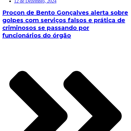
12 de Dezembro, 2024
Procon de Bento Gonçalves alerta sobre
golpes com serviços falsos e prática de
criminosos se passando por
funcionários do órgão