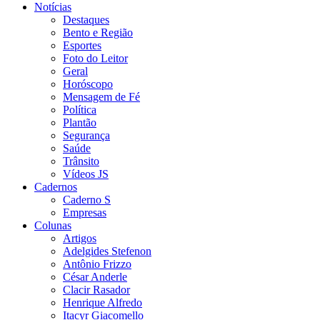
Notícias
Destaques
Bento e Região
Esportes
Foto do Leitor
Geral
Horóscopo
Mensagem de Fé
Política
Plantão
Segurança
Saúde
Trânsito
Vídeos JS
Cadernos
Caderno S
Empresas
Colunas
Artigos
Adelgides Stefenon
Antônio Frizzo
César Anderle
Clacir Rasador
Henrique Alfredo
Itacyr Giacomello