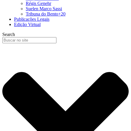
Régis Genehr
Suelen Marco Sassi
Tribuna do Bento+20
Publicações Legais
Edição Virtual
Search