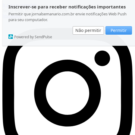
Ir para o conteúdo
Inscrever-se para receber notificações importantes
Sexta-feira, 07 de Agosto de 2026
Permitir que jornalsemanario.com.br envie notificações Web Push
Instagram
para seu computador.
Não permitir
Permitir
Powered by SendPulse