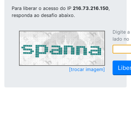
Para liberar o acesso
do IP
216.73.216.150
,
responda ao desafio abaixo.
Digite 
lado no
[trocar imagem]