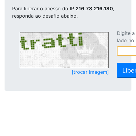
Para liberar o acesso
do IP
216.73.216.180
,
responda ao desafio abaixo.
Digite 
lado no
[trocar imagem]