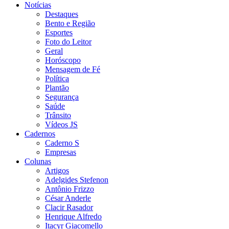
Notícias
Destaques
Bento e Região
Esportes
Foto do Leitor
Geral
Horóscopo
Mensagem de Fé
Política
Plantão
Segurança
Saúde
Trânsito
Vídeos JS
Cadernos
Caderno S
Empresas
Colunas
Artigos
Adelgides Stefenon
Antônio Frizzo
César Anderle
Clacir Rasador
Henrique Alfredo
Itacyr Giacomello