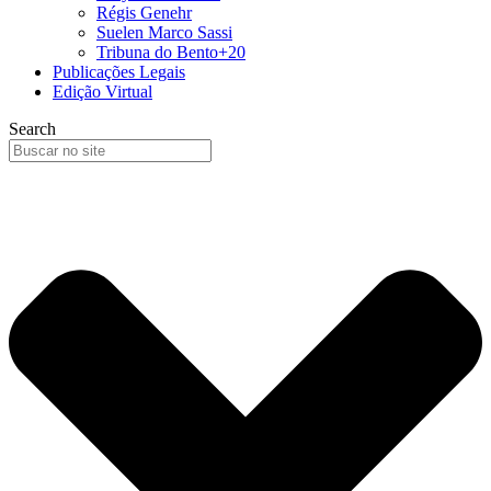
Régis Genehr
Suelen Marco Sassi
Tribuna do Bento+20
Publicações Legais
Edição Virtual
Search