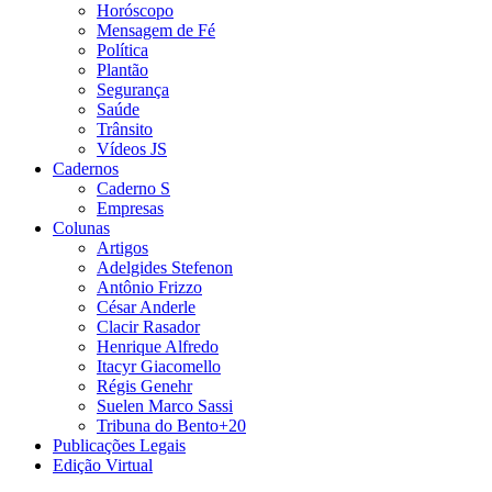
Horóscopo
Mensagem de Fé
Política
Plantão
Segurança
Saúde
Trânsito
Vídeos JS
Cadernos
Caderno S
Empresas
Colunas
Artigos
Adelgides Stefenon
Antônio Frizzo
César Anderle
Clacir Rasador
Henrique Alfredo
Itacyr Giacomello
Régis Genehr
Suelen Marco Sassi
Tribuna do Bento+20
Publicações Legais
Edição Virtual