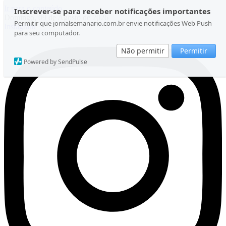
Ir para o conteúdo
Inscrever-se para receber notificações importantes
Domingo, 09 de Agosto de 2026
Permitir que jornalsemanario.com.br envie notificações Web Push
Instagram
para seu computador.
Não permitir
Permitir
Powered by SendPulse