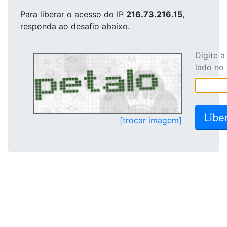
Para liberar o acesso
do IP
216.73.216.15
,
responda ao desafio abaixo.
Digite 
lado no
[trocar imagem]