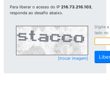
Para liberar o acesso
do IP
216.73.216.103
,
responda ao desafio abaixo.
Digite 
lado no
[trocar imagem]