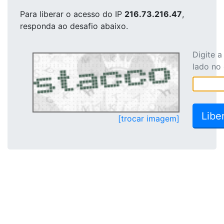
Para liberar o acesso
do IP
216.73.216.47
,
responda ao desafio abaixo.
Digite 
lado no
[trocar imagem]