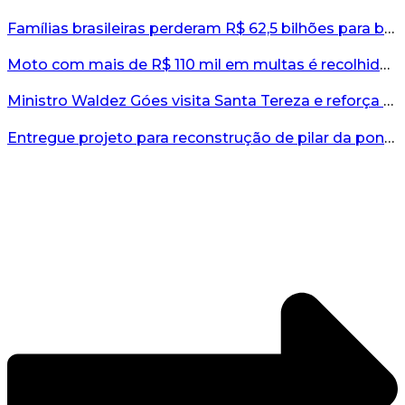
Famílias brasileiras perderam R$ 62,5 bilhões para bets em 2025, diz estudo...
Moto com mais de R$ 110 mil em multas é recolhida no interior do RS...
Ministro Waldez Góes visita Santa Tereza e reforça apoio federal à reconstrução do município...
Entregue projeto para reconstrução de pilar da ponte entre Encantado e Muçum...