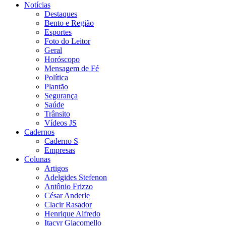
Notícias
Destaques
Bento e Região
Esportes
Foto do Leitor
Geral
Horóscopo
Mensagem de Fé
Política
Plantão
Segurança
Saúde
Trânsito
Vídeos JS
Cadernos
Caderno S
Empresas
Colunas
Artigos
Adelgides Stefenon
Antônio Frizzo
César Anderle
Clacir Rasador
Henrique Alfredo
Itacyr Giacomello