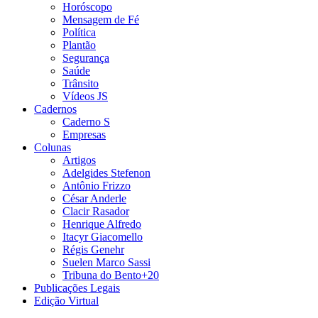
Horóscopo
Mensagem de Fé
Política
Plantão
Segurança
Saúde
Trânsito
Vídeos JS
Cadernos
Caderno S
Empresas
Colunas
Artigos
Adelgides Stefenon
Antônio Frizzo
César Anderle
Clacir Rasador
Henrique Alfredo
Itacyr Giacomello
Régis Genehr
Suelen Marco Sassi
Tribuna do Bento+20
Publicações Legais
Edição Virtual