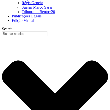
Régis Genehr
Suelen Marco Sassi
Tribuna do Bento+20
Publicações Legais
Edição Virtual
Search