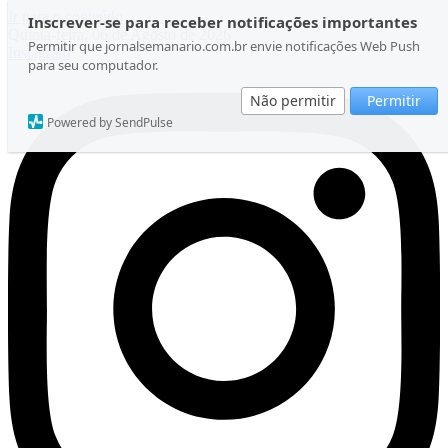
Ir para o conteúdo
Inscrever-se para receber notificações importantes
Quinta-feira, 06 de Agosto de 2026
Permitir que jornalsemanario.com.br envie notificações Web Push
Instagram
para seu computador.
Não permitir
Permitir
Powered by SendPulse