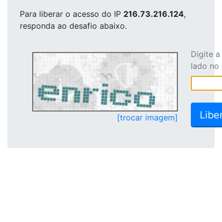
Para liberar o acesso
do IP
216.73.216.124
,
responda ao desafio abaixo.
Digite 
lado no
[trocar imagem]