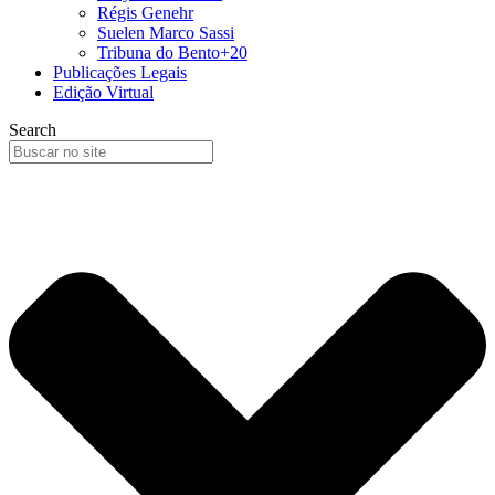
Régis Genehr
Suelen Marco Sassi
Tribuna do Bento+20
Publicações Legais
Edição Virtual
Search