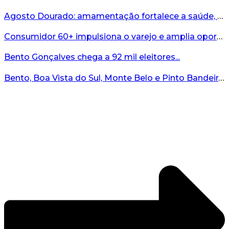
Agosto Dourado: amamentação fortalece a saúde, o desenvolvimento e os vínculos...
Consumidor 60+ impulsiona o varejo e amplia oportunidades para o comércio ...
Bento Gonçalves chega a 92 mil eleitores...
Bento, Boa Vista do Sul, Monte Belo e Pinto Bandeira registram quatro casos de abigeato este ano...