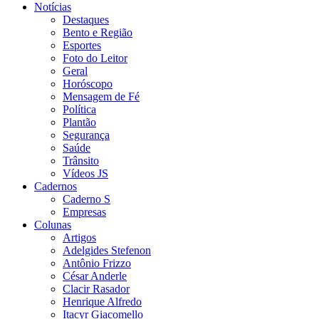
Notícias
Destaques
Bento e Região
Esportes
Foto do Leitor
Geral
Horóscopo
Mensagem de Fé
Política
Plantão
Segurança
Saúde
Trânsito
Vídeos JS
Cadernos
Caderno S
Empresas
Colunas
Artigos
Adelgides Stefenon
Antônio Frizzo
César Anderle
Clacir Rasador
Henrique Alfredo
Itacyr Giacomello