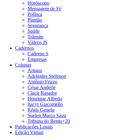
Horóscopo
Mensagem de Fé
Política
Plantão
Segurança
Saúde
Trânsito
Vídeos JS
Cadernos
Caderno S
Empresas
Colunas
Artigos
Adelgides Stefenon
Antônio Frizzo
César Anderle
Clacir Rasador
Henrique Alfredo
Itacyr Giacomello
Régis Genehr
Suelen Marco Sassi
Tribuna do Bento+20
Publicações Legais
Edição Virtual