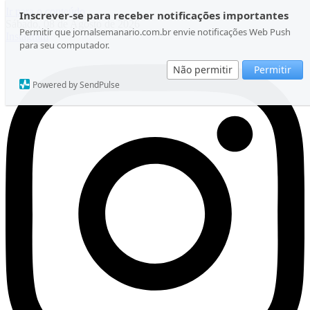
Ir para o conteúdo
Inscrever-se para receber notificações importantes
Sábado, 08 de Agosto de 2026
Permitir que jornalsemanario.com.br envie notificações Web Push
Instagram
para seu computador.
Não permitir
Permitir
Powered by SendPulse