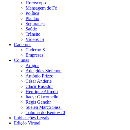
Horóscopo
Mensagem de Fé
Política
Plantão
Segurança
Saúde
Trânsito
Vídeos JS
Cadernos
Caderno S
Empresas
Colunas
Artigos
Adelgides Stefenon
Antônio Frizzo
César Anderle
Clacir Rasador
Henrique Alfredo
Itacyr Giacomello
Régis Genehr
Suelen Marco Sassi
Tribuna do Bento+20
Publicações Legais
Edição Virtual