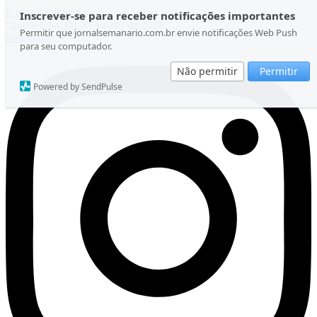
Ir para o conteúdo
Inscrever-se para receber notificações importantes
Quinta-feira, 06 de Agosto de 2026
Permitir que jornalsemanario.com.br envie notificações Web Push
Instagram
para seu computador.
Não permitir
Permitir
Powered by SendPulse