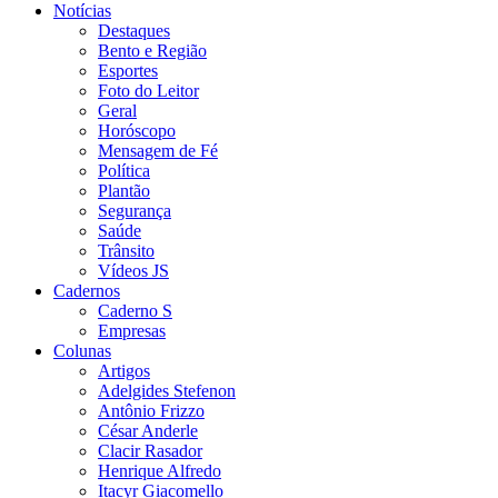
Notícias
Destaques
Bento e Região
Esportes
Foto do Leitor
Geral
Horóscopo
Mensagem de Fé
Política
Plantão
Segurança
Saúde
Trânsito
Vídeos JS
Cadernos
Caderno S
Empresas
Colunas
Artigos
Adelgides Stefenon
Antônio Frizzo
César Anderle
Clacir Rasador
Henrique Alfredo
Itacyr Giacomello