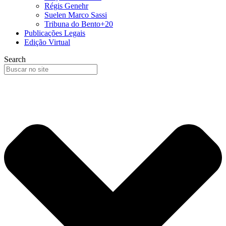
Régis Genehr
Suelen Marco Sassi
Tribuna do Bento+20
Publicações Legais
Edição Virtual
Search