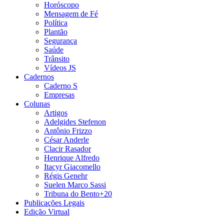
Horóscopo
Mensagem de Fé
Política
Plantão
Segurança
Saúde
Trânsito
Vídeos JS
Cadernos
Caderno S
Empresas
Colunas
Artigos
Adelgides Stefenon
Antônio Frizzo
César Anderle
Clacir Rasador
Henrique Alfredo
Itacyr Giacomello
Régis Genehr
Suelen Marco Sassi
Tribuna do Bento+20
Publicações Legais
Edição Virtual