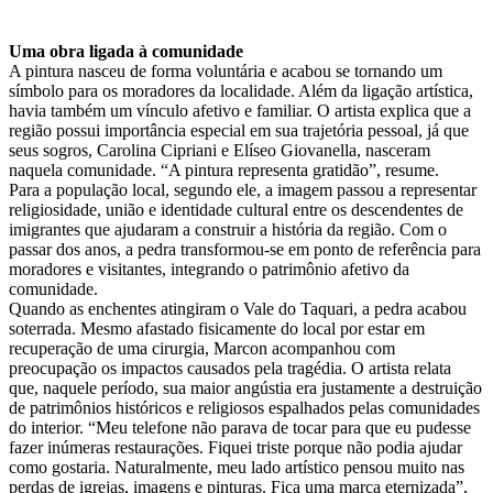
Uma obra ligada à comunidade
A pintura nasceu de forma voluntária e acabou se tornando um
símbolo para os moradores da localidade. Além da ligação artística,
havia também um vínculo afetivo e familiar. O artista explica que a
região possui importância especial em sua trajetória pessoal, já que
seus sogros, Carolina Cipriani e Elíseo Giovanella, nasceram
naquela comunidade. “A pintura representa gratidão”, resume.
Para a população local, segundo ele, a imagem passou a representar
religiosidade, união e identidade cultural entre os descendentes de
imigrantes que ajudaram a construir a história da região. Com o
passar dos anos, a pedra transformou-se em ponto de referência para
moradores e visitantes, integrando o patrimônio afetivo da
comunidade.
Quando as enchentes atingiram o Vale do Taquari, a pedra acabou
soterrada. Mesmo afastado fisicamente do local por estar em
recuperação de uma cirurgia, Marcon acompanhou com
preocupação os impactos causados pela tragédia. O artista relata
que, naquele período, sua maior angústia era justamente a destruição
de patrimônios históricos e religiosos espalhados pelas comunidades
do interior. “Meu telefone não parava de tocar para que eu pudesse
fazer inúmeras restaurações. Fiquei triste porque não podia ajudar
como gostaria. Naturalmente, meu lado artístico pensou muito nas
perdas de igrejas, imagens e pinturas. Fica uma marca eternizada”,