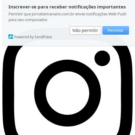
Ir para o conteúdo
Inscrever-se para receber notificações importantes
Quinta-feira, 06 de Agosto de 2026
Permitir que jornalsemanario.com.br envie notificações Web Push
Instagram
para seu computador.
Não permitir
Permitir
Powered by SendPulse