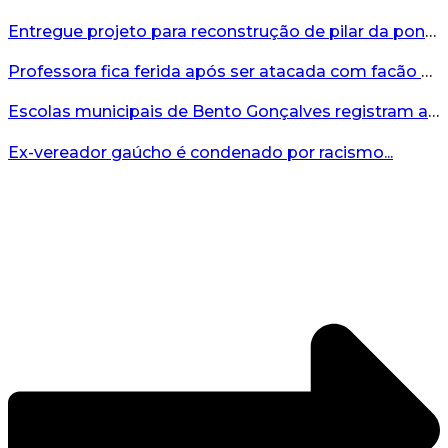
Entregue projeto para reconstrução de pilar da ponte entre Encantado e Muçum...
Professora fica ferida após ser atacada com facão por aluno no interior do RS...
Escolas municipais de Bento Gonçalves registram avanço no IDEB 2025...
Ex-vereador gaúcho é condenado por racismo...