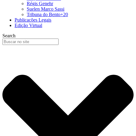
Régis Genehr
Suelen Marco Sassi
Tribuna do Bento+20
Publicações Legais
Edição Virtual
Search