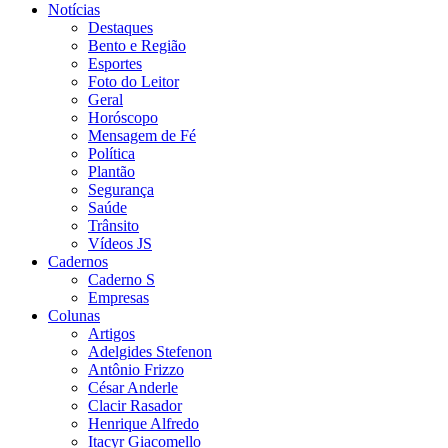
Notícias
Destaques
Bento e Região
Esportes
Foto do Leitor
Geral
Horóscopo
Mensagem de Fé
Política
Plantão
Segurança
Saúde
Trânsito
Vídeos JS
Cadernos
Caderno S
Empresas
Colunas
Artigos
Adelgides Stefenon
Antônio Frizzo
César Anderle
Clacir Rasador
Henrique Alfredo
Itacyr Giacomello