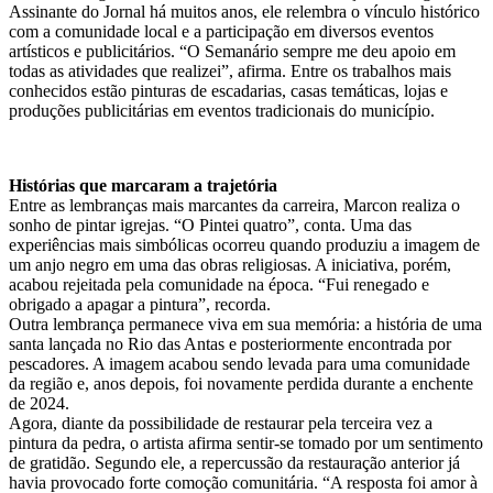
Assinante do Jornal há muitos anos, ele relembra o vínculo histórico
com a comunidade local e a participação em diversos eventos
artísticos e publicitários. “O Semanário sempre me deu apoio em
todas as atividades que realizei”, afirma. Entre os trabalhos mais
conhecidos estão pinturas de escadarias, casas temáticas, lojas e
produções publicitárias em eventos tradicionais do município.
Histórias que marcaram a trajetória
Entre as lembranças mais marcantes da carreira, Marcon realiza o
sonho de pintar igrejas. “O Pintei quatro”, conta. Uma das
experiências mais simbólicas ocorreu quando produziu a imagem de
um anjo negro em uma das obras religiosas. A iniciativa, porém,
acabou rejeitada pela comunidade na época. “Fui renegado e
obrigado a apagar a pintura”, recorda.
Outra lembrança permanece viva em sua memória: a história de uma
santa lançada no Rio das Antas e posteriormente encontrada por
pescadores. A imagem acabou sendo levada para uma comunidade
da região e, anos depois, foi novamente perdida durante a enchente
de 2024.
Agora, diante da possibilidade de restaurar pela terceira vez a
pintura da pedra, o artista afirma sentir-se tomado por um sentimento
de gratidão. Segundo ele, a repercussão da restauração anterior já
havia provocado forte comoção comunitária. “A resposta foi amor à