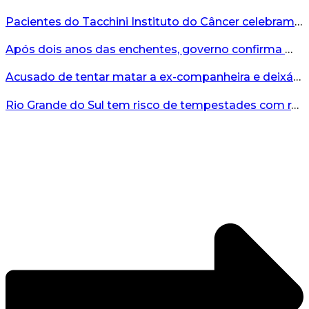
Pacientes do Tacchini Instituto do Câncer celebram Dia dos Pais com cuidado e relaxamento...
Após dois anos das enchentes, governo confirma mais de R$19 milhões para nova ponte no Vale do Taquari...
Acusado de tentar matar a ex-companheira e deixá-la paraplégica é condenado na Serra Gaúcha...
Rio Grande do Sul tem risco de tempestades com rajadas de ventos nos próximos dias...