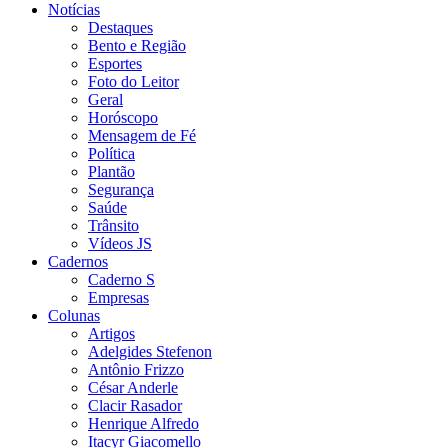
Notícias
Destaques
Bento e Região
Esportes
Foto do Leitor
Geral
Horóscopo
Mensagem de Fé
Política
Plantão
Segurança
Saúde
Trânsito
Vídeos JS
Cadernos
Caderno S
Empresas
Colunas
Artigos
Adelgides Stefenon
Antônio Frizzo
César Anderle
Clacir Rasador
Henrique Alfredo
Itacyr Giacomello