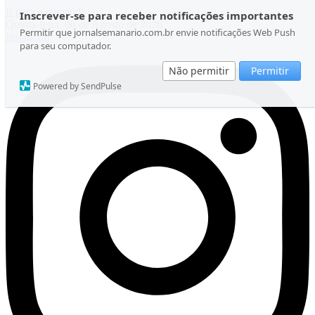
Ir para o conteúdo
Inscrever-se para receber notificações importantes
Quinta-feira, 06 de Agosto de 2026
Permitir que jornalsemanario.com.br envie notificações Web Push
Instagram
para seu computador.
Não permitir
Permitir
Powered by SendPulse