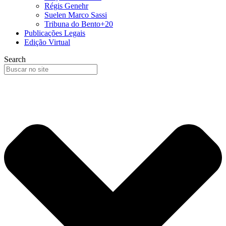
Régis Genehr
Suelen Marco Sassi
Tribuna do Bento+20
Publicações Legais
Edição Virtual
Search