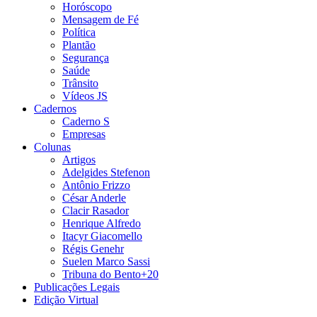
Horóscopo
Mensagem de Fé
Política
Plantão
Segurança
Saúde
Trânsito
Vídeos JS
Cadernos
Caderno S
Empresas
Colunas
Artigos
Adelgides Stefenon
Antônio Frizzo
César Anderle
Clacir Rasador
Henrique Alfredo
Itacyr Giacomello
Régis Genehr
Suelen Marco Sassi
Tribuna do Bento+20
Publicações Legais
Edição Virtual