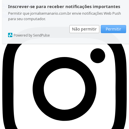
Ir para o conteúdo
Inscrever-se para receber notificações importantes
Domingo, 09 de Agosto de 2026
Permitir que jornalsemanario.com.br envie notificações Web Push
Instagram
para seu computador.
Não permitir
Permitir
Powered by SendPulse