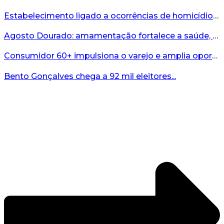
Estabelecimento ligado a ocorrências de homicídio é interditado durante fiscalização em Bento...
Agosto Dourado: amamentação fortalece a saúde, o desenvolvimento e os vínculos...
Consumidor 60+ impulsiona o varejo e amplia oportunidades para o comércio ...
Bento Gonçalves chega a 92 mil eleitores...