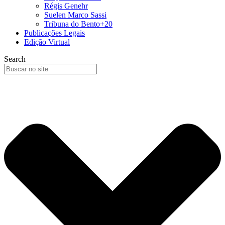
Régis Genehr
Suelen Marco Sassi
Tribuna do Bento+20
Publicações Legais
Edição Virtual
Search