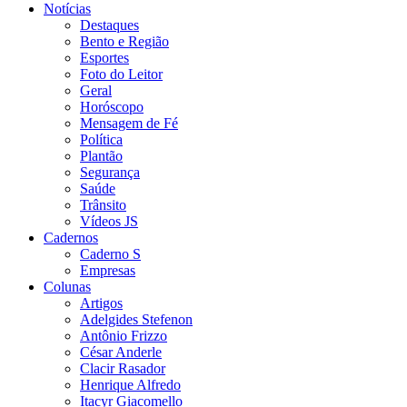
Notícias
Destaques
Bento e Região
Esportes
Foto do Leitor
Geral
Horóscopo
Mensagem de Fé
Política
Plantão
Segurança
Saúde
Trânsito
Vídeos JS
Cadernos
Caderno S
Empresas
Colunas
Artigos
Adelgides Stefenon
Antônio Frizzo
César Anderle
Clacir Rasador
Henrique Alfredo
Itacyr Giacomello