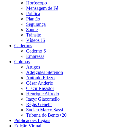
Horóscopo
Mensagem de Fé
Política
Plantão
Segurança
Saúde
Trânsito
Vídeos JS
Cadernos
Caderno S
Empresas
Colunas
Artigos
Adelgides Stefenon
Antônio Frizzo
César Anderle
Clacir Rasador
Henrique Alfredo
Itacyr Giacomello
Régis Genehr
Suelen Marco Sassi
Tribuna do Bento+20
Publicações Legais
Edição Virtual