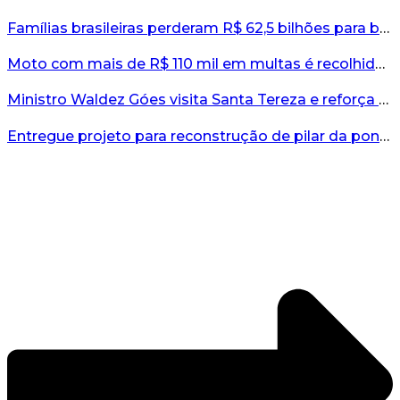
Famílias brasileiras perderam R$ 62,5 bilhões para bets em 2025, diz estudo...
Moto com mais de R$ 110 mil em multas é recolhida no interior do RS...
Ministro Waldez Góes visita Santa Tereza e reforça apoio federal à reconstrução do município...
Entregue projeto para reconstrução de pilar da ponte entre Encantado e Muçum...