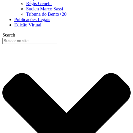
Régis Genehr
Suelen Marco Sassi
Tribuna do Bento+20
Publicações Legais
Edição Virtual
Search