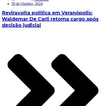
30 de Outubro, 2024
Reviravolta política em Veranópolis:
Waldemar De Carli retoma cargo após
decisão judicial