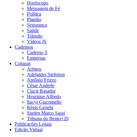
Horóscopo
Mensagem de Fé
Política
Plantão
Segurança
Saúde
Trânsito
Vídeos JS
Cadernos
Caderno S
Empresas
Colunas
Artigos
Adelgides Stefenon
Antônio Frizzo
César Anderle
Clacir Rasador
Henrique Alfredo
Itacyr Giacomello
Régis Genehr
Suelen Marco Sassi
Tribuna do Bento+20
Publicações Legais
Edição Virtual