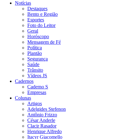
Notícias
Destaques
Bento e Região
Esportes
Foto do Leitor
Geral
Horóscopo
Mensagem de Fé
Política
Plantão
Segurança
Saúde
Trânsito
Vídeos JS
Cadernos
Caderno S
Empresas
Colunas
Artigos
Adelgides Stefenon
Antônio Frizzo
César Anderle
Clacir Rasador
Henrique Alfredo
Itacyr Giacomello