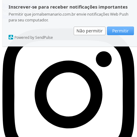
Ir para o conteúdo
Inscrever-se para receber notificações importantes
Sexta-feira, 07 de Agosto de 2026
Permitir que jornalsemanario.com.br envie notificações Web Push
Instagram
para seu computador.
Não permitir
Permitir
Powered by SendPulse