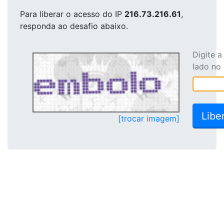
Para liberar o acesso
do IP
216.73.216.61
,
responda ao desafio abaixo.
Digite 
lado no
[trocar imagem]