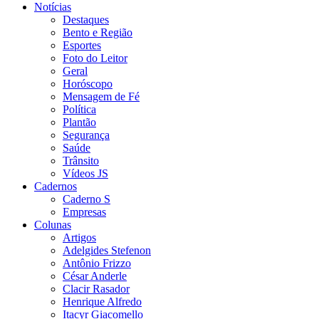
Notícias
Destaques
Bento e Região
Esportes
Foto do Leitor
Geral
Horóscopo
Mensagem de Fé
Política
Plantão
Segurança
Saúde
Trânsito
Vídeos JS
Cadernos
Caderno S
Empresas
Colunas
Artigos
Adelgides Stefenon
Antônio Frizzo
César Anderle
Clacir Rasador
Henrique Alfredo
Itacyr Giacomello