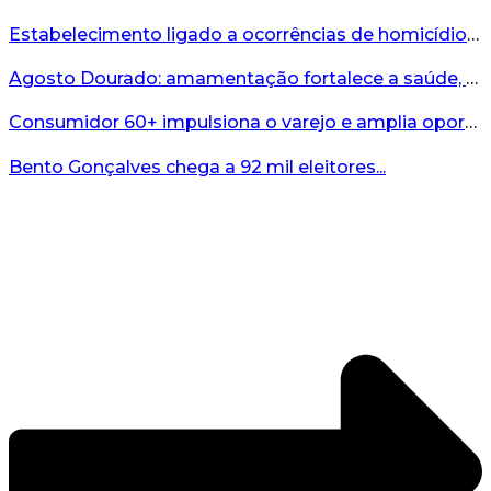
Estabelecimento ligado a ocorrências de homicídio é interditado durante fiscalização em Bento...
Agosto Dourado: amamentação fortalece a saúde, o desenvolvimento e os vínculos...
Consumidor 60+ impulsiona o varejo e amplia oportunidades para o comércio ...
Bento Gonçalves chega a 92 mil eleitores...