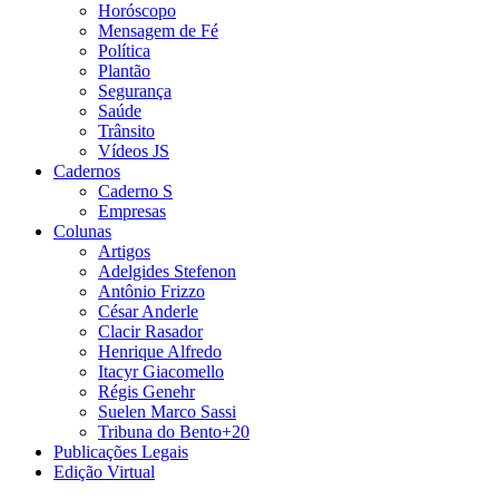
Horóscopo
Mensagem de Fé
Política
Plantão
Segurança
Saúde
Trânsito
Vídeos JS
Cadernos
Caderno S
Empresas
Colunas
Artigos
Adelgides Stefenon
Antônio Frizzo
César Anderle
Clacir Rasador
Henrique Alfredo
Itacyr Giacomello
Régis Genehr
Suelen Marco Sassi
Tribuna do Bento+20
Publicações Legais
Edição Virtual