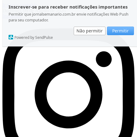
Ir para o conteúdo
Inscrever-se para receber notificações importantes
Domingo, 09 de Agosto de 2026
Permitir que jornalsemanario.com.br envie notificações Web Push
Instagram
para seu computador.
Não permitir
Permitir
Powered by SendPulse