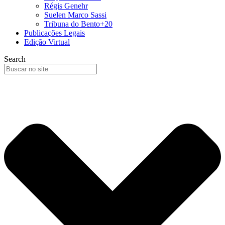
Régis Genehr
Suelen Marco Sassi
Tribuna do Bento+20
Publicações Legais
Edição Virtual
Search