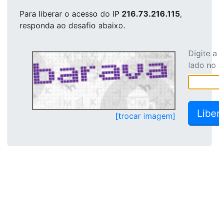
Para liberar o acesso
do IP
216.73.216.115
,
responda ao desafio abaixo.
Digite 
lado no
[trocar imagem]