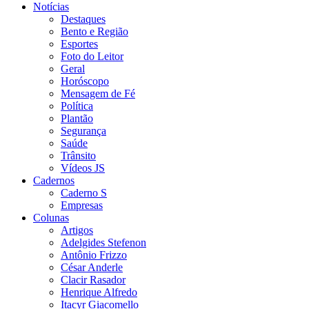
Notícias
Destaques
Bento e Região
Esportes
Foto do Leitor
Geral
Horóscopo
Mensagem de Fé
Política
Plantão
Segurança
Saúde
Trânsito
Vídeos JS
Cadernos
Caderno S
Empresas
Colunas
Artigos
Adelgides Stefenon
Antônio Frizzo
César Anderle
Clacir Rasador
Henrique Alfredo
Itacyr Giacomello