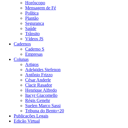
Horóscopo
Mensagem de Fé
Política
Plantão
Segurança
Saúde
Trânsito
Vídeos JS
Cadernos
Caderno S
Empresas
Colunas
Artigos
Adelgides Stefenon
Antônio Frizzo
César Anderle
Clacir Rasador
Henrique Alfredo
Itacyr Giacomello
Régis Genehr
Suelen Marco Sassi
Tribuna do Bento+20
Publicações Legais
Edição Virtual