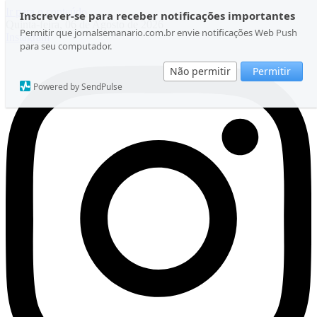
Ir para o conteúdo
Inscrever-se para receber notificações importantes
Quinta-feira, 06 de Agosto de 2026
Permitir que jornalsemanario.com.br envie notificações Web Push
Instagram
para seu computador.
Não permitir
Permitir
Powered by SendPulse