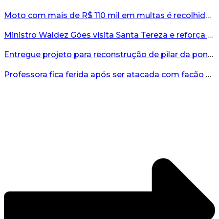
Moto com mais de R$ 110 mil em multas é recolhida no interior do RS...
Ministro Waldez Góes visita Santa Tereza e reforça apoio federal à reconstrução do município...
Entregue projeto para reconstrução de pilar da ponte entre Encantado e Muçum...
Professora fica ferida após ser atacada com facão por aluno no interior do RS...