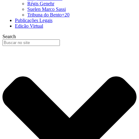
Régis Genehr
Suelen Marco Sassi
Tribuna do Bento+20
Publicações Legais
Edição Virtual
Search