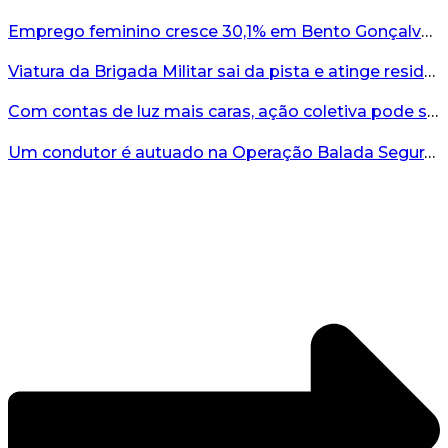
Emprego feminino cresce 30,1% em Bento Gonçalves...
Viatura da Brigada Militar sai da pista e atinge residência no interior do RS...
Com contas de luz mais caras, ação coletiva pode ser caminho contra a RGE...
Um condutor é autuado na Operação Balada Segura em Bento...