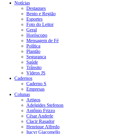
Notícias
Destaques
Bento e Região
Esportes
Foto do Leitor
Geral
Horóscopo
Mensagem de Fé
Política
Plantão
Segurança
Saúde
Trânsito
Vídeos JS
Cadernos
Caderno S
Empresas
Colunas
Artigos
Adelgides Stefenon
Antônio Frizzo
César Anderle
Clacir Rasador
Henrique Alfredo
Itacyr Giacomello