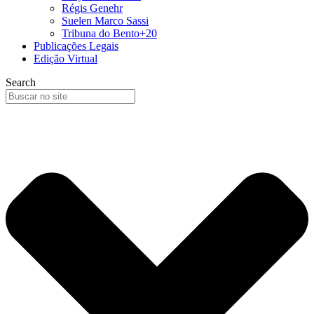
Régis Genehr
Suelen Marco Sassi
Tribuna do Bento+20
Publicações Legais
Edição Virtual
Search