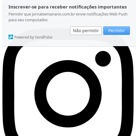
Ir para o conteúdo
Inscrever-se para receber notificações importantes
Sábado, 08 de Agosto de 2026
Permitir que jornalsemanario.com.br envie notificações Web Push
Instagram
para seu computador.
Não permitir
Permitir
Powered by SendPulse