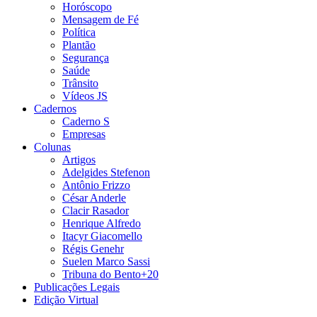
Horóscopo
Mensagem de Fé
Política
Plantão
Segurança
Saúde
Trânsito
Vídeos JS
Cadernos
Caderno S
Empresas
Colunas
Artigos
Adelgides Stefenon
Antônio Frizzo
César Anderle
Clacir Rasador
Henrique Alfredo
Itacyr Giacomello
Régis Genehr
Suelen Marco Sassi
Tribuna do Bento+20
Publicações Legais
Edição Virtual