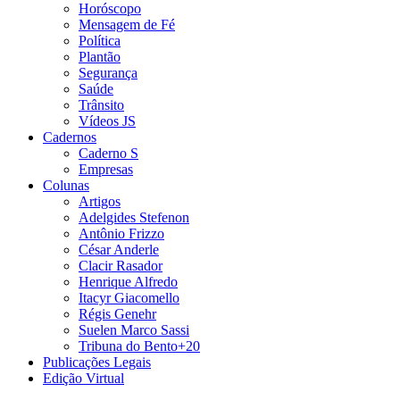
Horóscopo
Mensagem de Fé
Política
Plantão
Segurança
Saúde
Trânsito
Vídeos JS
Cadernos
Caderno S
Empresas
Colunas
Artigos
Adelgides Stefenon
Antônio Frizzo
César Anderle
Clacir Rasador
Henrique Alfredo
Itacyr Giacomello
Régis Genehr
Suelen Marco Sassi
Tribuna do Bento+20
Publicações Legais
Edição Virtual