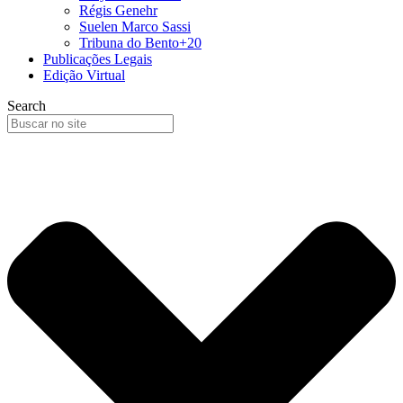
Régis Genehr
Suelen Marco Sassi
Tribuna do Bento+20
Publicações Legais
Edição Virtual
Search