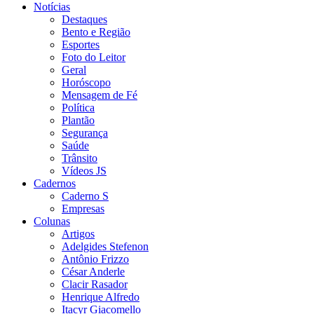
Notícias
Destaques
Bento e Região
Esportes
Foto do Leitor
Geral
Horóscopo
Mensagem de Fé
Política
Plantão
Segurança
Saúde
Trânsito
Vídeos JS
Cadernos
Caderno S
Empresas
Colunas
Artigos
Adelgides Stefenon
Antônio Frizzo
César Anderle
Clacir Rasador
Henrique Alfredo
Itacyr Giacomello