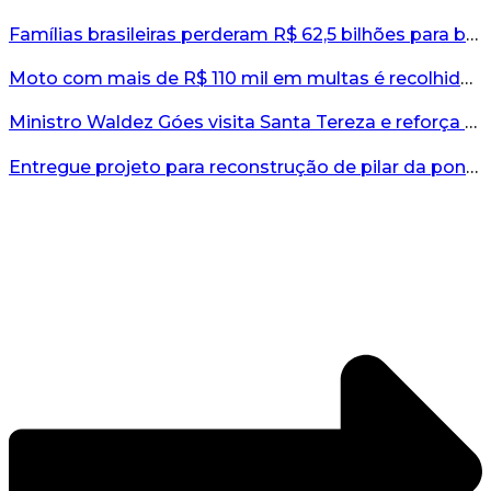
Famílias brasileiras perderam R$ 62,5 bilhões para bets em 2025, diz estudo...
Moto com mais de R$ 110 mil em multas é recolhida no interior do RS...
Ministro Waldez Góes visita Santa Tereza e reforça apoio federal à reconstrução do município...
Entregue projeto para reconstrução de pilar da ponte entre Encantado e Muçum...