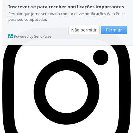
Ir para o conteúdo
Inscrever-se para receber notificações importantes
Sexta-feira, 07 de Agosto de 2026
Permitir que jornalsemanario.com.br envie notificações Web Push
Instagram
para seu computador.
Não permitir
Permitir
Powered by SendPulse