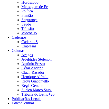
Horóscopo
Mensagem de Fé
Política
Plantão
Segurança
Saúde
Trânsito
Vídeos JS
Cadernos
Caderno S
Empresas
Colunas
Artigos
Adelgides Stefenon
Antônio Frizzo
César Anderle
Clacir Rasador
Henrique Alfredo
Itacyr Giacomello
Régis Genehr
Suelen Marco Sassi
Tribuna do Bento+20
Publicações Legais
Edição Virtual