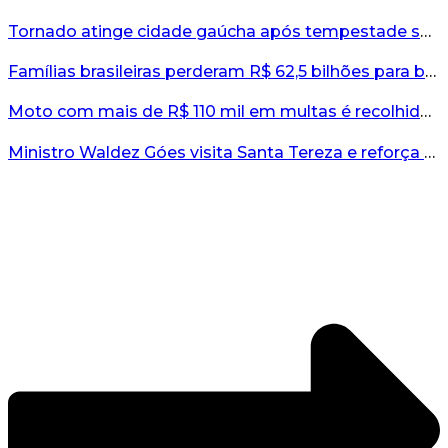
Tornado atinge cidade gaúcha após tempestade severa...
Famílias brasileiras perderam R$ 62,5 bilhões para bets em 2025, diz estudo...
Moto com mais de R$ 110 mil em multas é recolhida no interior do RS...
Ministro Waldez Góes visita Santa Tereza e reforça apoio federal à reconstrução do município...