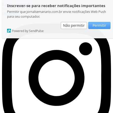
Ir para o conteúdo
Inscrever-se para receber notificações importantes
Sexta-feira, 07 de Agosto de 2026
Permitir que jornalsemanario.com.br envie notificações Web Push
Instagram
para seu computador.
Não permitir
Permitir
Powered by SendPulse