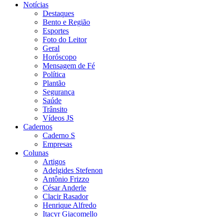
Notícias
Destaques
Bento e Região
Esportes
Foto do Leitor
Geral
Horóscopo
Mensagem de Fé
Política
Plantão
Segurança
Saúde
Trânsito
Vídeos JS
Cadernos
Caderno S
Empresas
Colunas
Artigos
Adelgides Stefenon
Antônio Frizzo
César Anderle
Clacir Rasador
Henrique Alfredo
Itacyr Giacomello