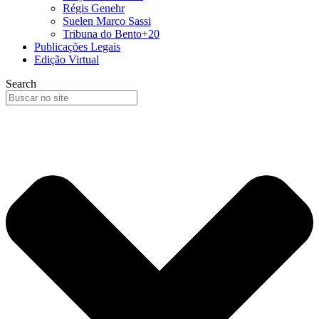
Régis Genehr
Suelen Marco Sassi
Tribuna do Bento+20
Publicações Legais
Edição Virtual
Search