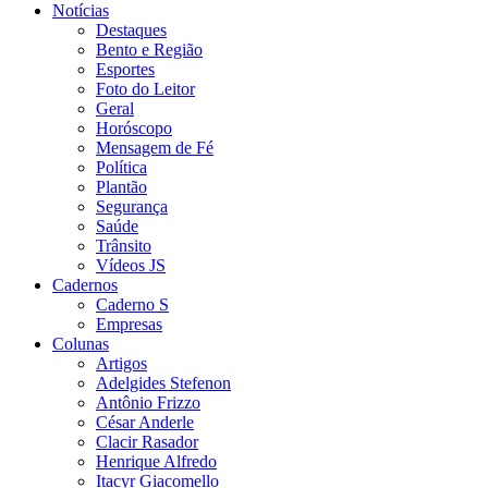
Notícias
Destaques
Bento e Região
Esportes
Foto do Leitor
Geral
Horóscopo
Mensagem de Fé
Política
Plantão
Segurança
Saúde
Trânsito
Vídeos JS
Cadernos
Caderno S
Empresas
Colunas
Artigos
Adelgides Stefenon
Antônio Frizzo
César Anderle
Clacir Rasador
Henrique Alfredo
Itacyr Giacomello