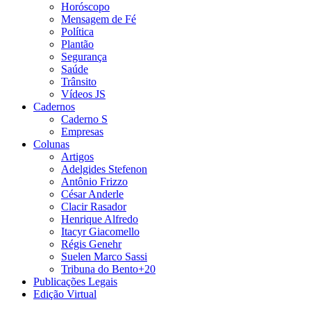
Horóscopo
Mensagem de Fé
Política
Plantão
Segurança
Saúde
Trânsito
Vídeos JS
Cadernos
Caderno S
Empresas
Colunas
Artigos
Adelgides Stefenon
Antônio Frizzo
César Anderle
Clacir Rasador
Henrique Alfredo
Itacyr Giacomello
Régis Genehr
Suelen Marco Sassi
Tribuna do Bento+20
Publicações Legais
Edição Virtual