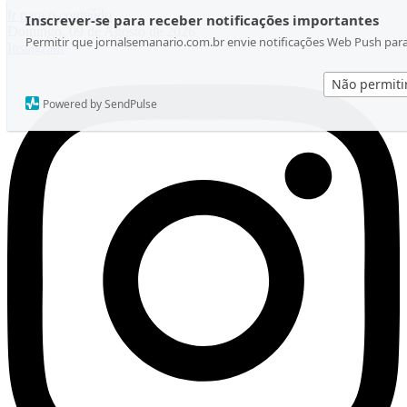
Ir para o conteúdo
Inscrever-se para receber notificações importantes
Domingo, 09 de Agosto de 2026
Permitir que jornalsemanario.com.br envie notificações Web Push par
Instagram
Não permiti
Powered by SendPulse