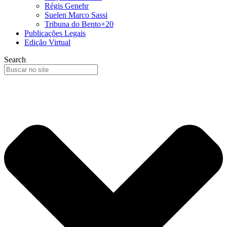
Régis Genehr
Suelen Marco Sassi
Tribuna do Bento+20
Publicações Legais
Edição Virtual
Search