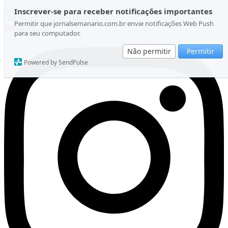
Ir para o conteúdo
Inscrever-se para receber notificações importantes
Quinta-feira, 06 de Agosto de 2026
Permitir que jornalsemanario.com.br envie notificações Web Push
Instagram
para seu computador.
Não permitir
Permitir
Powered by SendPulse