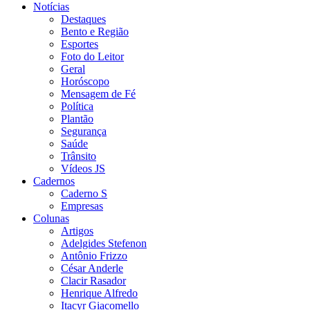
Notícias
Destaques
Bento e Região
Esportes
Foto do Leitor
Geral
Horóscopo
Mensagem de Fé
Política
Plantão
Segurança
Saúde
Trânsito
Vídeos JS
Cadernos
Caderno S
Empresas
Colunas
Artigos
Adelgides Stefenon
Antônio Frizzo
César Anderle
Clacir Rasador
Henrique Alfredo
Itacyr Giacomello