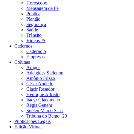
Horóscopo
Mensagem de Fé
Política
Plantão
Segurança
Saúde
Trânsito
Vídeos JS
Cadernos
Caderno S
Empresas
Colunas
Artigos
Adelgides Stefenon
Antônio Frizzo
César Anderle
Clacir Rasador
Henrique Alfredo
Itacyr Giacomello
Régis Genehr
Suelen Marco Sassi
Tribuna do Bento+20
Publicações Legais
Edição Virtual