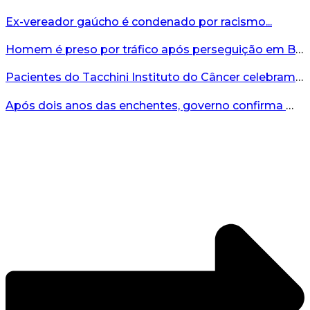
Ex-vereador gaúcho é condenado por racismo...
Homem é preso por tráfico após perseguição em Bento Gonçalves...
Pacientes do Tacchini Instituto do Câncer celebram Dia dos Pais com cuidado e relaxamento...
Após dois anos das enchentes, governo confirma mais de R$19 milhões para nova ponte no Vale do Taquari...