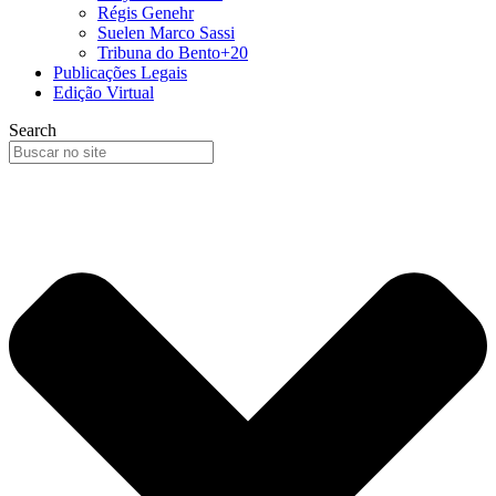
Régis Genehr
Suelen Marco Sassi
Tribuna do Bento+20
Publicações Legais
Edição Virtual
Search