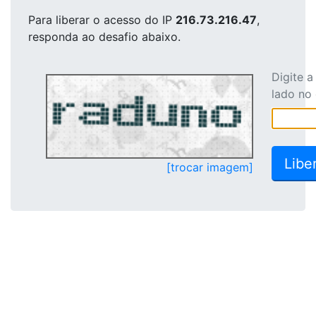
Para liberar o acesso
do IP
216.73.216.47
,
responda ao desafio abaixo.
Digite 
lado no
[trocar imagem]