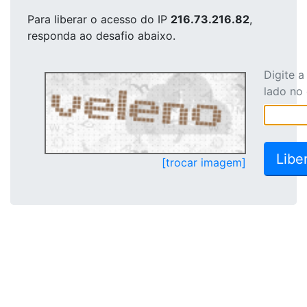
Para liberar o acesso
do IP
216.73.216.82
,
responda ao desafio abaixo.
Digite 
lado no
[trocar imagem]