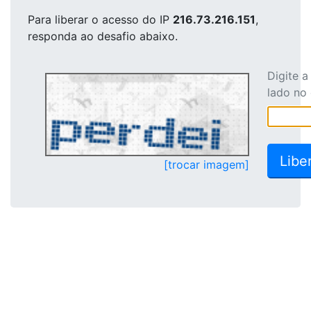
Para liberar o acesso
do IP
216.73.216.151
,
responda ao desafio abaixo.
Digite 
lado no
[trocar imagem]