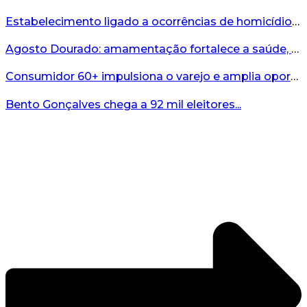
Estabelecimento ligado a ocorrências de homicídio é interditado durante fiscalização em Bento...
Agosto Dourado: amamentação fortalece a saúde, o desenvolvimento e os vínculos...
Consumidor 60+ impulsiona o varejo e amplia oportunidades para o comércio ...
Bento Gonçalves chega a 92 mil eleitores...