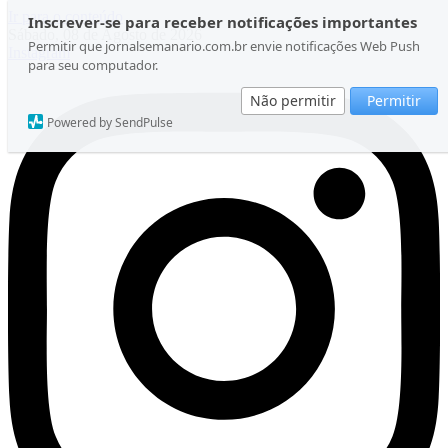
Ir para o conteúdo
Inscrever-se para receber notificações importantes
Sábado, 08 de Agosto de 2026
Permitir que jornalsemanario.com.br envie notificações Web Push
Instagram
para seu computador.
Não permitir
Permitir
Powered by SendPulse