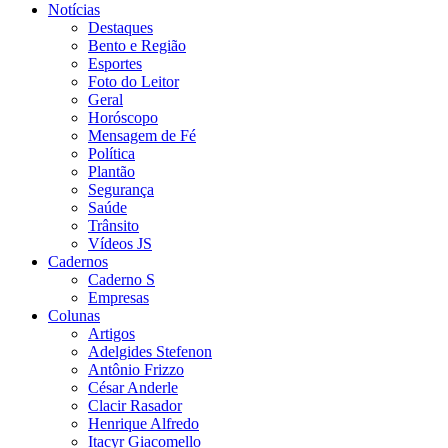
Notícias
Destaques
Bento e Região
Esportes
Foto do Leitor
Geral
Horóscopo
Mensagem de Fé
Política
Plantão
Segurança
Saúde
Trânsito
Vídeos JS
Cadernos
Caderno S
Empresas
Colunas
Artigos
Adelgides Stefenon
Antônio Frizzo
César Anderle
Clacir Rasador
Henrique Alfredo
Itacyr Giacomello