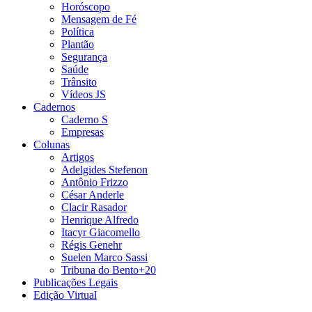
Horóscopo
Mensagem de Fé
Política
Plantão
Segurança
Saúde
Trânsito
Vídeos JS
Cadernos
Caderno S
Empresas
Colunas
Artigos
Adelgides Stefenon
Antônio Frizzo
César Anderle
Clacir Rasador
Henrique Alfredo
Itacyr Giacomello
Régis Genehr
Suelen Marco Sassi
Tribuna do Bento+20
Publicações Legais
Edição Virtual