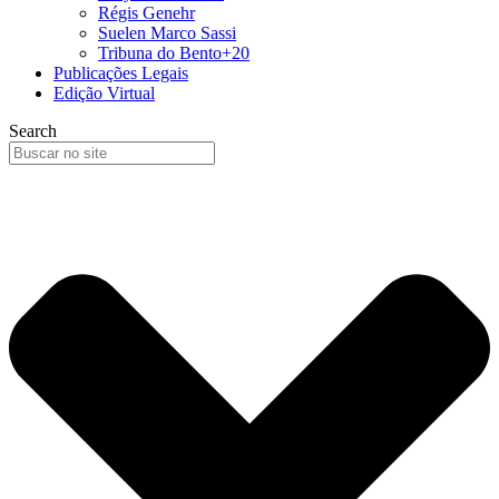
Régis Genehr
Suelen Marco Sassi
Tribuna do Bento+20
Publicações Legais
Edição Virtual
Search