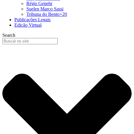
Régis Genehr
Suelen Marco Sassi
Tribuna do Bento+20
Publicações Legais
Edição Virtual
Search