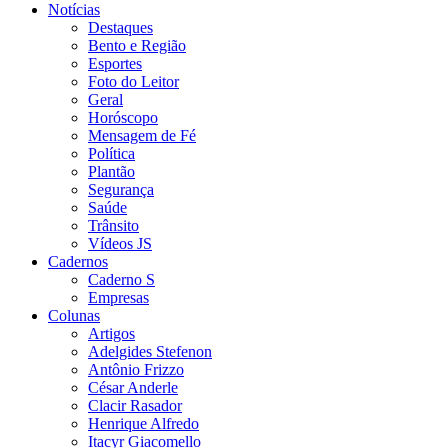
Notícias
Destaques
Bento e Região
Esportes
Foto do Leitor
Geral
Horóscopo
Mensagem de Fé
Política
Plantão
Segurança
Saúde
Trânsito
Vídeos JS
Cadernos
Caderno S
Empresas
Colunas
Artigos
Adelgides Stefenon
Antônio Frizzo
César Anderle
Clacir Rasador
Henrique Alfredo
Itacyr Giacomello