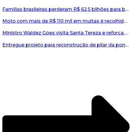
Famílias brasileiras perderam R$ 62,5 bilhões para bets em 2025, diz estudo...
Moto com mais de R$ 110 mil em multas é recolhida no interior do RS...
Ministro Waldez Góes visita Santa Tereza e reforça apoio federal à reconstrução do município...
Entregue projeto para reconstrução de pilar da ponte entre Encantado e Muçum...