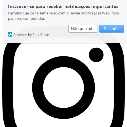
Ir para o conteúdo
Inscrever-se para receber notificações importantes
Quinta-feira, 06 de Agosto de 2026
Permitir que jornalsemanario.com.br envie notificações Web Push
Instagram
para seu computador.
Não permitir
Permitir
Powered by SendPulse