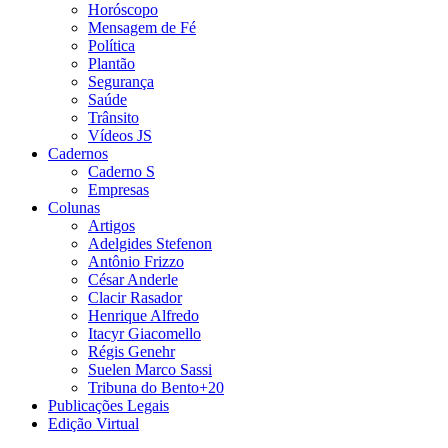
Horóscopo
Mensagem de Fé
Política
Plantão
Segurança
Saúde
Trânsito
Vídeos JS
Cadernos
Caderno S
Empresas
Colunas
Artigos
Adelgides Stefenon
Antônio Frizzo
César Anderle
Clacir Rasador
Henrique Alfredo
Itacyr Giacomello
Régis Genehr
Suelen Marco Sassi
Tribuna do Bento+20
Publicações Legais
Edição Virtual