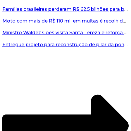
Famílias brasileiras perderam R$ 62,5 bilhões para bets em 2025, diz estudo...
Moto com mais de R$ 110 mil em multas é recolhida no interior do RS...
Ministro Waldez Góes visita Santa Tereza e reforça apoio federal à reconstrução do município...
Entregue projeto para reconstrução de pilar da ponte entre Encantado e Muçum...