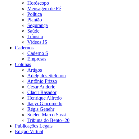
Horóscopo
Mensagem de Fé
Política
Plantão
Segurança
Saúde
Trânsito
Vídeos JS
Cadernos
Caderno S
Empresas
Colunas
Artigos
Adelgides Stefenon
Antônio Frizzo
César Anderle
Clacir Rasador
Henrique Alfredo
Itacyr Giacomello
Régis Genehr
Suelen Marco Sassi
Tribuna do Bento+20
Publicações Legais
Edição Virtual