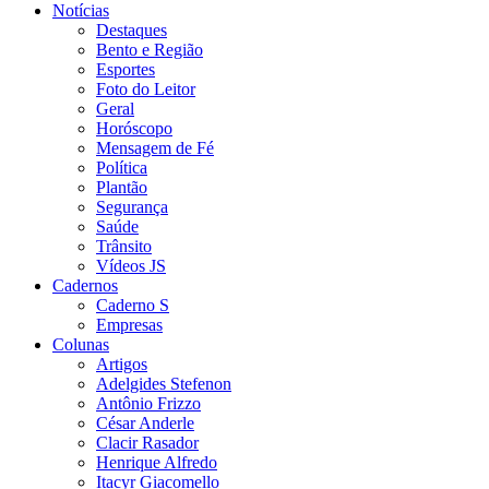
Notícias
Destaques
Bento e Região
Esportes
Foto do Leitor
Geral
Horóscopo
Mensagem de Fé
Política
Plantão
Segurança
Saúde
Trânsito
Vídeos JS
Cadernos
Caderno S
Empresas
Colunas
Artigos
Adelgides Stefenon
Antônio Frizzo
César Anderle
Clacir Rasador
Henrique Alfredo
Itacyr Giacomello