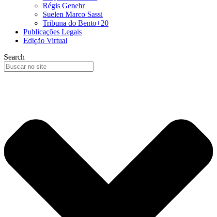
Régis Genehr
Suelen Marco Sassi
Tribuna do Bento+20
Publicações Legais
Edição Virtual
Search