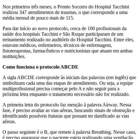
Nos primeiros três meses, o Pronto Socorro do Hospital Tacchini
realizou 347 atendimentos de traumas, o que corresponde a uma
média mensal de pouco mais de 115.
Para dar início ao novo protocolo, cerca de 100 profissionais da
saúde dos hospitais Tacchini e São Roque participaram de um
treinamento realizado no auditório do Hospital Tacchini. Entre eles,
estavam médicos, enfermeiros, técnicos de enfermagem,
fisioterapeutas, farmacêuticos e nutricionistas que atuam em ambas
instituições.
Como funciona o protocolo ABCDE
A sigla ABCDE corresponde às iniciais das palavras (em inglês) que
simbolizam cada uma das etapas de atendimento. Ou seja, a equipe
multiprofissional precisa começar pelo A e não seguir para a
próxima letra enquanto o tratamento necessário não for realizado.
A primeira letra do protocolo faz menção à palavra Airway. Nessa
fase, é preciso avaliar as vias aéreas, buscando sinais de obstrução e
identificando possíveis fraturas que possam ter danificado as vias
aéreas.
O passo seguinte é o B, que remete à palavra Breathing. Nesse caso,
é preciso assegurar que o paciente esteja realizando uma ventilação