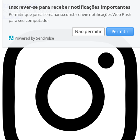
Ir para o conteúdo
Inscrever-se para receber notificações importantes
Sexta-feira, 07 de Agosto de 2026
Permitir que jornalsemanario.com.br envie notificações Web Push
Instagram
para seu computador.
Não permitir
Permitir
Powered by SendPulse