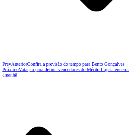
Prev
Anterior
Confira a previsão do tempo para Bento Gonçalves
Próximo
Votação para definir vencedores do Mérito Lojista encerra
amanhã