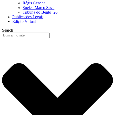
Régis Genehr
Suelen Marco Sassi
Tribuna do Bento+20
Publicações Legais
Edição Virtual
Search