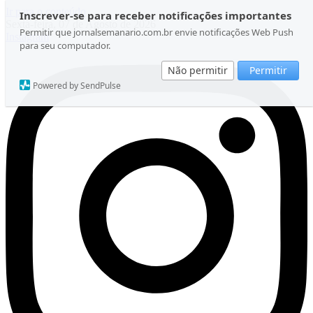
Ir para o conteúdo
Inscrever-se para receber notificações importantes
Sexta-feira, 07 de Agosto de 2026
Permitir que jornalsemanario.com.br envie notificações Web Push
Instagram
para seu computador.
Não permitir
Permitir
Powered by SendPulse