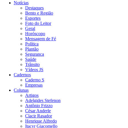
Notícias
Destaques
Bento e Região
Esportes
Foto do Leitor
Geral
Horóscopo
Mensagem de Fé
Política
Plantão
Segurança
Saúde
Trânsito
Vídeos JS
Cadernos
Caderno S
Empresas
Colunas
Artigos
Adelgides Stefenon
Antônio Frizzo
César Anderle
Clacir Rasador
Henrique Alfredo
Itacyr Giacomello