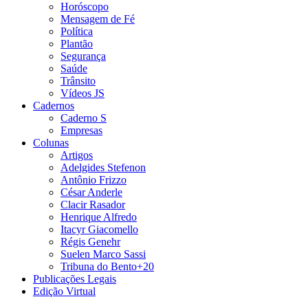
Horóscopo
Mensagem de Fé
Política
Plantão
Segurança
Saúde
Trânsito
Vídeos JS
Cadernos
Caderno S
Empresas
Colunas
Artigos
Adelgides Stefenon
Antônio Frizzo
César Anderle
Clacir Rasador
Henrique Alfredo
Itacyr Giacomello
Régis Genehr
Suelen Marco Sassi
Tribuna do Bento+20
Publicações Legais
Edição Virtual