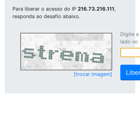
Para liberar o acesso
do IP
216.73.216.111
,
responda ao desafio abaixo.
Digite 
lado no
[trocar imagem]