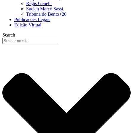
Régis Genehr
Suelen Marco Sassi
Tribuna do Bento+20
Publicações Legais
Edição Virtual
Search