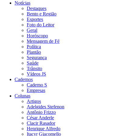
Notícias
Destaques
Bento e Região
Esportes
Foto do Leitor
Geral
Horóscopo
Mensagem de Fé
Política
Plantão
Segurança
Saúde
Trânsito
Vídeos JS
Cadernos
Caderno S
Empresas
Colunas
Artigos
Adelgides Stefenon
Antônio Frizzo
César Anderle
Clacir Rasador
Henrique Alfredo
Itacyr Giacomello