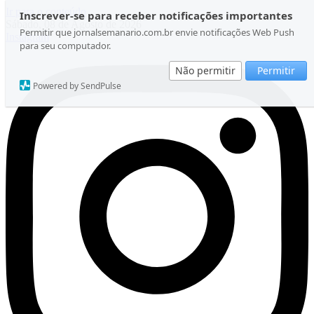
Ir para o conteúdo
Inscrever-se para receber notificações importantes
Sábado, 08 de Agosto de 2026
Permitir que jornalsemanario.com.br envie notificações Web Push
Instagram
para seu computador.
Não permitir
Permitir
Powered by SendPulse