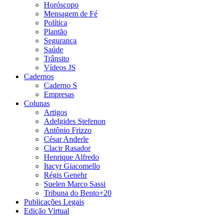
Horóscopo
Mensagem de Fé
Política
Plantão
Segurança
Saúde
Trânsito
Vídeos JS
Cadernos
Caderno S
Empresas
Colunas
Artigos
Adelgides Stefenon
Antônio Frizzo
César Anderle
Clacir Rasador
Henrique Alfredo
Itacyr Giacomello
Régis Genehr
Suelen Marco Sassi
Tribuna do Bento+20
Publicações Legais
Edição Virtual