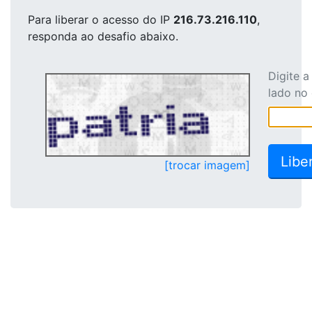
Para liberar o acesso
do IP
216.73.216.110
,
responda ao desafio abaixo.
Digite 
lado no
[trocar imagem]