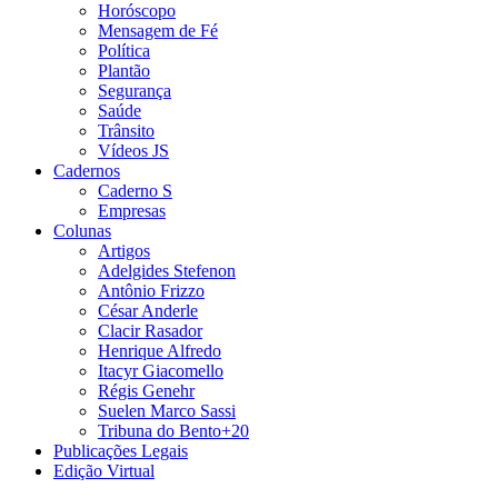
Horóscopo
Mensagem de Fé
Política
Plantão
Segurança
Saúde
Trânsito
Vídeos JS
Cadernos
Caderno S
Empresas
Colunas
Artigos
Adelgides Stefenon
Antônio Frizzo
César Anderle
Clacir Rasador
Henrique Alfredo
Itacyr Giacomello
Régis Genehr
Suelen Marco Sassi
Tribuna do Bento+20
Publicações Legais
Edição Virtual