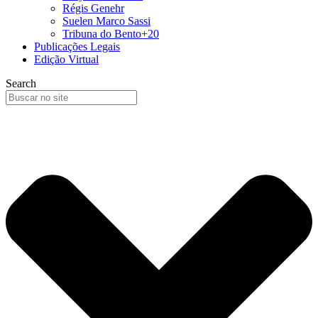
Régis Genehr
Suelen Marco Sassi
Tribuna do Bento+20
Publicações Legais
Edição Virtual
Search