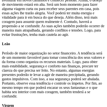
aventurar em novos caminhos e conhecer pessoas. Afinal, o desejo
de movimento estará em alta. Será um bom momento para fazer
alguma viagem curta ou para receber seus parentes em casa, pois
essas ações lhe trarão alegria. Você poderá ter muita energia e
vitalidade para ir em busca do que deseja. Além disso, terá mais
coragem para assumir quem realmente é. Contudo, haverá a
propensão a se confundir. As suas ações também poderão ocorrer de
maneira mais atrapalhada, gerando conflitos e tensões. Logo, para
evitar frustrações, tenha mais cautela ao agir.
Leão
Período de maior organização no setor financeiro. A tendência será
de um momento favorável para tomar consciência dos seus valores e
da forma como organiza os recursos materiais. Logo, para obter
mais estabilidade, segurança e conforto nas finanças, procure ter
clareza do que precisa ser feito. No entanto, algumas energias
presentes poderão te levar a agir de maneira precipitada, gerando
gastos impulsivos. Com isso, a sua segurança poderá ser abalada.
Portanto, observe essa tendência e controle os ímpetos. Por fim, ao
mesmo tempo em que poderá encarar os seus fantasmas e o que
habita seu interior com mais coragem, também tenderá a se
confundir.
Virgem