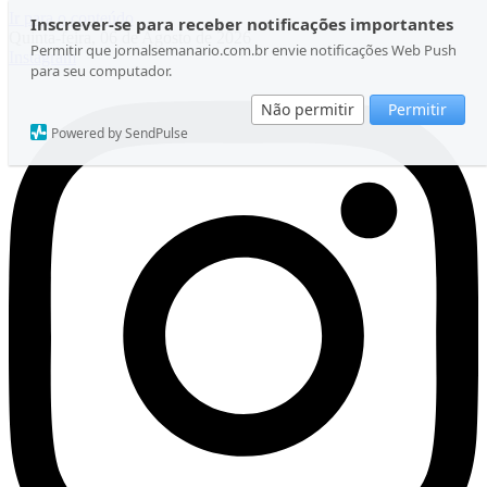
Ir para o conteúdo
Inscrever-se para receber notificações importantes
Quinta-feira, 06 de Agosto de 2026
Permitir que jornalsemanario.com.br envie notificações Web Push
Instagram
para seu computador.
Não permitir
Permitir
Powered by SendPulse