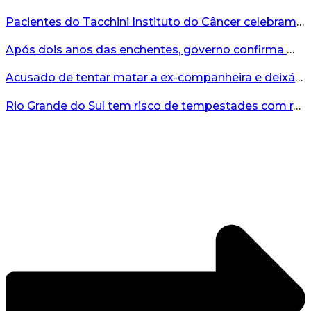
Pacientes do Tacchini Instituto do Câncer celebram Dia dos Pais com cuidado e relaxamento...
Após dois anos das enchentes, governo confirma mais de R$19 milhões para nova ponte no Vale do Taquari...
Acusado de tentar matar a ex-companheira e deixá-la paraplégica é condenado na Serra Gaúcha...
Rio Grande do Sul tem risco de tempestades com rajadas de ventos nos próximos dias...