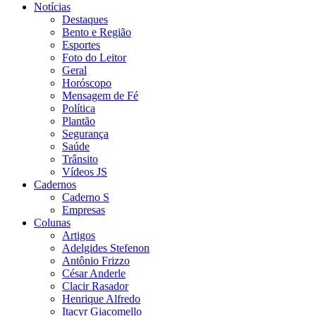
Notícias
Destaques
Bento e Região
Esportes
Foto do Leitor
Geral
Horóscopo
Mensagem de Fé
Política
Plantão
Segurança
Saúde
Trânsito
Vídeos JS
Cadernos
Caderno S
Empresas
Colunas
Artigos
Adelgides Stefenon
Antônio Frizzo
César Anderle
Clacir Rasador
Henrique Alfredo
Itacyr Giacomello