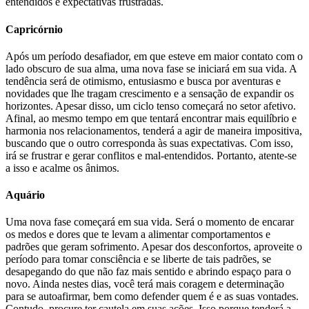
entendidos e expectativas frustradas.
Capricórnio
Após um período desafiador, em que esteve em maior contato com o
lado obscuro de sua alma, uma nova fase se iniciará em sua vida. A
tendência será de otimismo, entusiasmo e busca por aventuras e
novidades que lhe tragam crescimento e a sensação de expandir os
horizontes. Apesar disso, um ciclo tenso começará no setor afetivo.
Afinal, ao mesmo tempo em que tentará encontrar mais equilíbrio e
harmonia nos relacionamentos, tenderá a agir de maneira impositiva,
buscando que o outro corresponda às suas expectativas. Com isso,
irá se frustrar e gerar conflitos e mal-entendidos. Portanto, atente-se
a isso e acalme os ânimos.
Aquário
Uma nova fase começará em sua vida. Será o momento de encarar
os medos e dores que te levam a alimentar comportamentos e
padrões que geram sofrimento. Apesar dos desconfortos, aproveite o
período para tomar consciência e se liberte de tais padrões, se
desapegando do que não faz mais sentido e abrindo espaço para o
novo. Ainda nestes dias, você terá mais coragem e determinação
para se autoafirmar, bem como defender quem é e as suas vontades.
Contudo, procure ter cautela em suas ações. Isso porque tenderá a