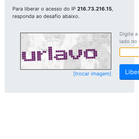
Para liberar o acesso
do IP
216.73.216.15
,
responda ao desafio abaixo.
Digite 
lado no
[trocar imagem]